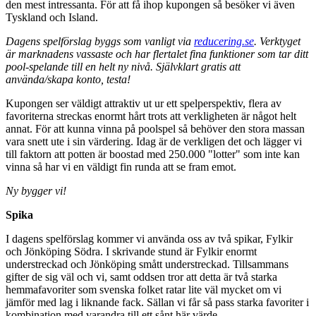
den mest intressanta. För att få ihop kupongen så besöker vi även
Tyskland och Island.
Dagens spelförslag byggs som vanligt via
reducering.se
. Verktyget
är marknadens vassaste och har flertalet fina funktioner som tar ditt
pool-spelande till en helt ny nivå. Självklart gratis att
använda/skapa konto, testa!
Kupongen ser väldigt attraktiv ut ur ett spelperspektiv, flera av
favoriterna streckas enormt hårt trots att verkligheten är något helt
annat. För att kunna vinna på poolspel så behöver den stora massan
vara snett ute i sin värdering. Idag är de verkligen det och lägger vi
till faktorn att potten är boostad med 250.000 "lotter" som inte kan
vinna så har vi en väldigt fin runda att se fram emot.
Ny bygger vi!
Spika
I dagens spelförslag kommer vi använda oss av två spikar, Fylkir
och Jönköping Södra. I skrivande stund är Fylkir enormt
understreckad och Jönköping smått understreckad. Tillsammans
gifter de sig väl och vi, samt oddsen tror att detta är två starka
hemmafavoriter som svenska folket ratar lite väl mycket om vi
jämför med lag i liknande fack. Sällan vi får så pass starka favoriter i
kombination med varandra till ett sånt här värde.