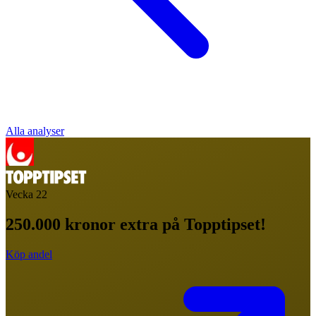
Alla analyser
Vecka
22
250.000 kronor extra på Topptipset!
Köp andel