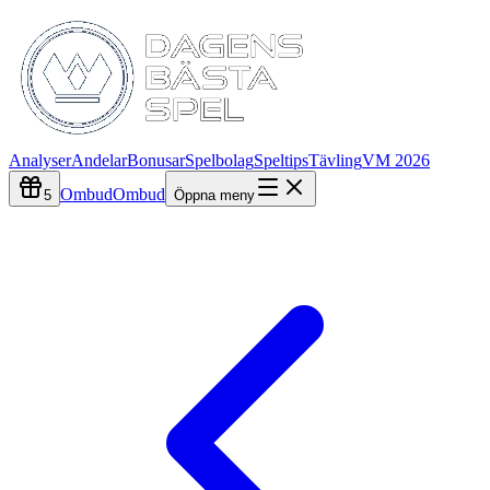
Analyser
Andelar
Bonusar
Spelbolag
Speltips
Tävling
VM 2026
Ombud
Ombud
5
Öppna meny