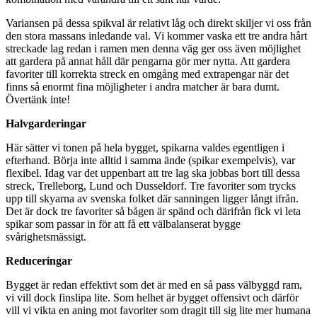
Variansen på dessa spikval är relativt låg och direkt skiljer vi oss från
den stora massans inledande val. Vi kommer vaska ett tre andra hårt
streckade lag redan i ramen men denna väg ger oss även möjlighet
att gardera på annat håll där pengarna gör mer nytta. Att gardera
favoriter till korrekta streck en omgång med extrapengar när det
finns så enormt fina möjligheter i andra matcher är bara dumt.
Övertänk inte!
Halvgarderingar
Här sätter vi tonen på hela bygget, spikarna valdes egentligen i
efterhand. Börja inte alltid i samma ände (spikar exempelvis), var
flexibel. Idag var det uppenbart att tre lag ska jobbas bort till dessa
streck, Trelleborg, Lund och Dusseldorf. Tre favoriter som trycks
upp till skyarna av svenska folket där sanningen ligger långt ifrån.
Det är dock tre favoriter så bågen är spänd och därifrån fick vi leta
spikar som passar in för att få ett välbalanserat bygge
svårighetsmässigt.
Reduceringar
Bygget är redan effektivt som det är med en så pass välbyggd ram,
vi vill dock finslipa lite. Som helhet är bygget offensivt och därför
vill vi vikta en aning mot favoriter som dragit till sig lite mer humana