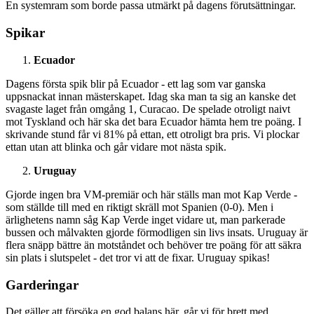
En systemram som borde passa utmärkt på dagens förutsättningar.
Spikar
Ecuador
Dagens första spik blir på Ecuador - ett lag som var ganska
uppsnackat innan mästerskapet. Idag ska man ta sig an kanske det
svagaste laget från omgång 1, Curacao. De spelade otroligt naivt
mot Tyskland och här ska det bara Ecuador hämta hem tre poäng. I
skrivande stund får vi 81% på ettan, ett otroligt bra pris. Vi plockar
ettan utan att blinka och går vidare mot nästa spik.
Uruguay
Gjorde ingen bra VM-premiär och här ställs man mot Kap Verde -
som ställde till med en riktigt skräll mot Spanien (0-0). Men i
ärlighetens namn såg Kap Verde inget vidare ut, man parkerade
bussen och målvakten gjorde förmodligen sin livs insats. Uruguay är
flera snäpp bättre än motståndet och behöver tre poäng för att säkra
sin plats i slutspelet - det tror vi att de fixar. Uruguay spikas!
Garderingar
Det gäller att försöka en god balans här, går vi för brett med