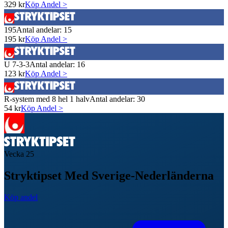
329
kr
Köp Andel >
195
Antal andelar:
15
195
kr
Köp Andel >
U 7-3-3
Antal andelar:
16
123
kr
Köp Andel >
R-system med 8 hel 1 halv
Antal andelar:
30
54
kr
Köp Andel >
Vecka
25
Stryktipset Med Sverige-Nederländerna
Köp andel