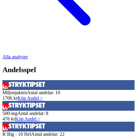
Alla analyser
Andelsspel
Miljonjakten
Antal andelar:
10
1706
kr
Köp Andel >
500-ing
Antal andelar:
8
476
kr
Köp Andel >
R Big - 10 Hel
Antal andelar:
22