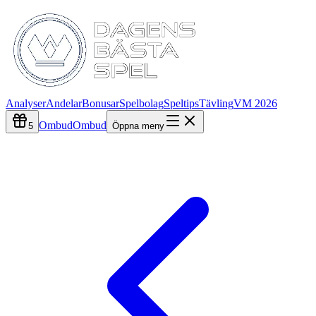
Analyser
Andelar
Bonusar
Spelbolag
Speltips
Tävling
VM 2026
Ombud
Ombud
5
Öppna meny