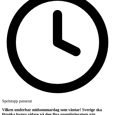
Spelstopp passerat
Vilken underbar midsommardag som väntar! Sverige ska
försöka bygga vidare på den fina premiärinsatsen när