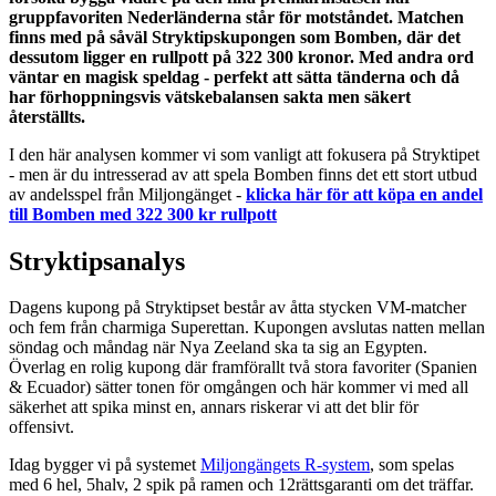
gruppfavoriten Nederländerna står för motståndet. Matchen
finns med på såväl Stryktipskupongen som Bomben, där det
dessutom ligger en rullpott på 322 300 kronor. Med andra ord
väntar en magisk speldag - perfekt att sätta tänderna och då
har förhoppningsvis vätskebalansen sakta men säkert
återställts.
I den här analysen kommer vi som vanligt att fokusera på Stryktipet
- men är du intresserad av att spela Bomben finns det ett stort utbud
av andelsspel från Miljongänget -
klicka här för att köpa en andel
till Bomben med 322 300 kr rullpott
Stryktipsanalys
Dagens kupong på Stryktipset består av åtta stycken VM-matcher
och fem från charmiga Superettan. Kupongen avslutas natten mellan
söndag och måndag när Nya Zeeland ska ta sig an Egypten.
Överlag en rolig kupong där framförallt två stora favoriter (Spanien
& Ecuador) sätter tonen för omgången och här kommer vi med all
säkerhet att spika minst en, annars riskerar vi att det blir för
offensivt.
Idag bygger vi på systemet
Miljongängets R-system
, som spelas
med 6 hel, 5halv, 2 spik på ramen och 12rättsgaranti om det träffar.