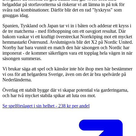
helgaddar på storfavoriterna så riskerar vi att lämna in på tok för
svåra rad kombinationer. Därför blir det en rad "lyxkryss" som
gnuggas idag.
Spanien, Tyskland och Japan tar vi in i båten och adderar ett kryss i
de tre matcherna - med förhoppning om ett oavgjort resultat. Där
bakom vaskar vi ett kraftigt överstreckat Norrköping mot ett mycket
hemmastarkt Östersund. Avslutnigsvis blir det X2 på Nordic United.
Norrby har bara vunnit en match den här säsongen och Nordic har
imponerat - de kommer säkerligen vara ett topplag hela vägen in när
säsongen summeras.
Vi brukar säga att spel och känslor inte hör ihop men här bestämmer
vi oss för att helgardera Sverige, även om det är bra spelvärde på
Nederländerna.
Överlag ett stabilt bygge där vi skapar potential via garderingarna,
och har två mycket stabila spikar att luta oss mot.
Se spelförslaget i sin helhet - 238 kr per andel