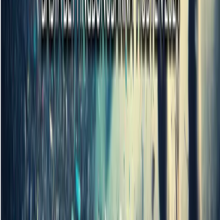
Lägsta odds:1,80
GIltighetstid: 60 dagar
4️⃣
Hajper (500 kr oddsbonus)
Precis utanför pallen hamnar uppstickaren Hajper - med liknande
erbjudanden som tvåan och trean. Få en
välkomstbonus värd 500
kr.
Vi tycker personligen att Hajper är ett bra myckety bra spelbolag
med användarvänlig sida, bra liveodds och en bred sportbok.
Dessutom får man ofta chansen att spela på förhöjda odds - vilket
otvivelaktigt är ev+ att rygga i det långa loppet. För att ta del av
bonusen - följ stegen nedan:
Bonusvillkor Hajper
Tryck på “
Hämta bonus
”
Minsta insättning: 100 kr
Bonussumma: 100% upp till 500 kr
Omsättningskrav:6x
Lägsta odds: 1,80
Giltighetstid:90 dagar
5️⃣
LeoVegas (500 kr gratisspel)