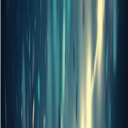
Analyser
Andelar
Bonusar
Spelbolag
Speltips
Tävling
VM 2026
Ombud
Ombud
5
Öppna meny