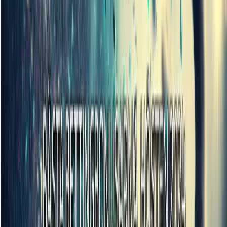
Omsättningskrav: 6x insättning+bonus
Minsta odds: 1,80
Giltighetstid: 60 dagar
3️⃣
Betsson (500 kr oddsbonus)
En annan gammal favorit är spelbolaget Betsson. Med en unik
sportbok och odds från alla stora spelmarknader är Betsson ett
spelbolag värt att ha i portföljen. Just nu erbjuder dessutom
Betsson
en oddsbonus
i paritet med ComeOn - 100% upp till 500 kr. Har du
inget konto sedan tidigare hos Betsson kan vi rekommendera att du
startar hösten med en av marknadens bästa erbjudanden. Förutom
100% oddsbonus får man även 100 freespins på Sweet Bonanza -
värt 100 kr!
Bonusvillkor Betssons
Klicka på “
Hämta bonus
”
Sätt in minst 100 kr
100% matchat upp till 500 kr
Omsättningskrav: 12x