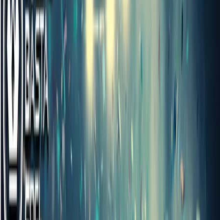
100% upp till 500 kr
Spela
Nytt spelbolag med höga odds
Spela
Ny sportsbook
Spela
Guide med de bästa oddsbonusarna till
hösten 2024