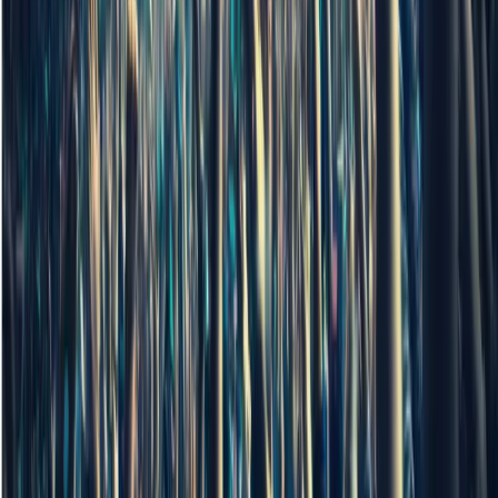
Spela ansvarsfullt, även när det kommer till
oddsbbonusar.
Är ditt spelande minsta problematiskt
bör du helt avstå från spel och oddsbonusbonusar.
Stodlinjen.se
,
Spelpaus.se
Rekommenderade spelsajter
100% upp till 1 000 SEK
Spela
100% upp till 1 500 kr
Spela