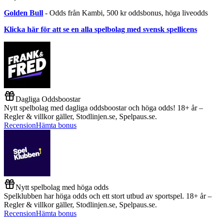
Golden Bull
- Odds från Kambi, 500 kr oddsbonus, höga liveodds
Klicka här för att se en alla spelbolag med svensk spellicens
Dagliga Oddsboostar
Nytt spelbolag med dagliga oddsboostar och höga odds! 18+ år –
Regler & villkor gäller, Stodlinjen.se, Spelpaus.se.
Recension
Hämta bonus
Nytt spelbolag med höga odds
Spelklubben har höga odds och ett stort utbud av sportspel. 18+ år –
Regler & villkor gäller, Stodlinjen.se, Spelpaus.se.
Recension
Hämta bonus