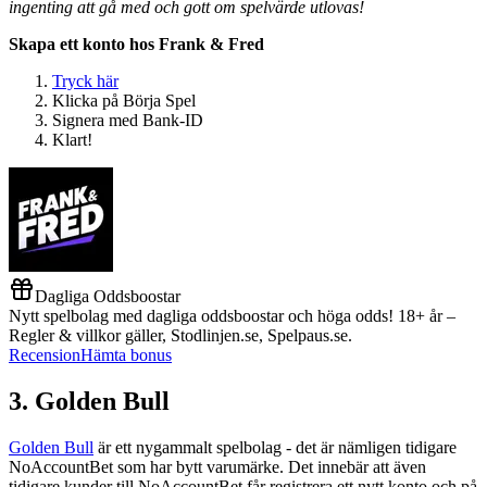
ingenting att gå med och gott om spelvärde utlovas!
Skapa ett konto hos Frank & Fred
Tryck här
Klicka på Börja Spel
Signera med Bank-ID
Klart!
Dagliga Oddsboostar
Nytt spelbolag med dagliga oddsboostar och höga odds! 18+ år –
Regler & villkor gäller, Stodlinjen.se, Spelpaus.se.
Recension
Hämta bonus
3. Golden Bull
Golden Bull
är ett nygammalt spelbolag - det är nämligen tidigare
NoAccountBet som har bytt varumärke. Det innebär att även
tidigare kunder till NoAccountBet får registrera ett nytt konto och på