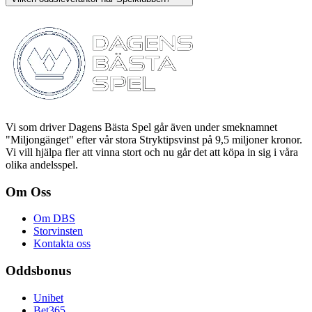
Vi som driver Dagens Bästa Spel går även under smeknamnet
"Miljongänget" efter vår stora Stryktipsvinst på 9,5 miljoner kronor.
Vi vill hjälpa fler att vinna stort och nu går det att köpa in sig i våra
olika andelsspel.
Om Oss
Om DBS
Storvinsten
Kontakta oss
Oddsbonus
Unibet
Bet365