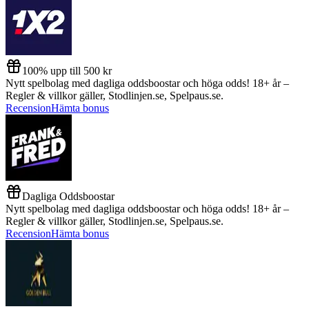
100% upp till 500 kr
Nytt spelbolag med dagliga oddsboostar och höga odds! 18+ år –
Regler & villkor gäller, Stodlinjen.se, Spelpaus.se.
Recension
Hämta bonus
Dagliga Oddsboostar
Nytt spelbolag med dagliga oddsboostar och höga odds! 18+ år –
Regler & villkor gäller, Stodlinjen.se, Spelpaus.se.
Recension
Hämta bonus