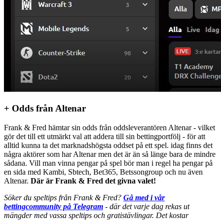
+ Odds från Altenar
Frank & Fred hämtar sin odds från oddsleverantören Altenar - vilket
gör det till ett utmärkt val att addera till sin bettingportfölj - för att
alltid kunna ta det marknadshögsta oddset på ett spel. idag finns det
några aktörer som har Altenar men det är än så länge bara de mindre
sådana. Vill man vinna pengar på spel bör man i regel ha pengar på
en sida med Kambi, Sbtech, Bet365, Betssongroup och nu även
Altenar.
Där är Frank & Fred det givna valet!
Söker du speltips från Frank & Fred?
Gå med i vår
bettingcommunity på Telegram
- där det varje dag rekas ut
mängder med vassa speltips och gratistävlingar. Det kostar