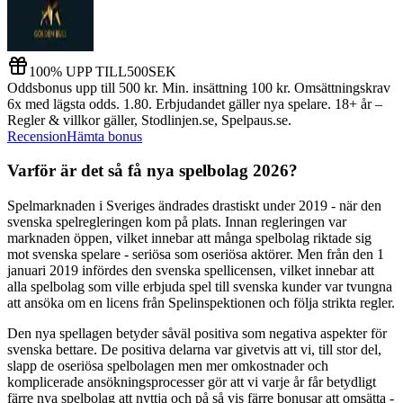
100% UPP TILL500SEK
Oddsbonus upp till 500 kr. Min. insättning 100 kr. Omsättningskrav
6x med lägsta odds. 1.80. Erbjudandet gäller nya spelare. 18+ år –
Regler & villkor gäller, Stodlinjen.se, Spelpaus.se.
Recension
Hämta bonus
Varför är det så få nya spelbolag 2026?
Spelmarknaden i Sveriges ändrades drastiskt under 2019 - när den
svenska spelregleringen kom på plats. Innan regleringen var
marknaden öppen, vilket innebar att många spelbolag riktade sig
mot svenska spelare - seriösa som oseriösa aktörer. Men från den 1
januari 2019 infördes den svenska spellicensen, vilket innebar att
alla spelbolag som ville erbjuda spel till svenska kunder var tvungna
att ansöka om en licens från Spelinspektionen och följa strikta regler.
Den nya spellagen betyder såväl positiva som negativa aspekter för
svenska bettare. De positiva delarna var givetvis att vi, till stor del,
slapp de oseriösa spelbolagen men mer omkostnader och
komplicerade ansökningsprocesser gör att vi varje år får betydligt
färre nya spelbolag att nyttja och på så vis färre bonusar att omsätta -