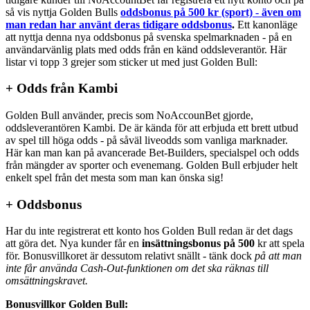
så vis nyttja Golden Bulls
oddsbonus på 500 kr (sport) - även om
man redan har använt deras tidigare oddsbonus
.
Ett kanonläge
att nyttja denna nya oddsbonus på svenska spelmarknaden - på en
användarvänlig plats med odds från en känd oddsleverantör. Här
listar vi topp 3 grejer som sticker ut med just Golden Bull:
+ Odds från Kambi
Golden Bull använder, precis som NoAccounBet gjorde,
oddsleverantören Kambi. De är kända för att erbjuda ett brett utbud
av spel till höga odds - på såväl liveodds som vanliga marknader.
Här kan man kan på avancerade Bet-Builders, specialspel och odds
från mängder av sporter och evenemang. Golden Bull erbjuder helt
enkelt spel från det mesta som man kan önska sig!
+ Oddsbonus
Har du inte registrerat ett konto hos Golden Bull redan är det dags
att göra det. Nya kunder får en
insättningsbonus på 500
kr att spela
för. Bonusvillkoret är dessutom relativt snällt - tänk dock
på att man
inte får använda Cash-Out-funktionen om det ska räknas till
omsättningskravet.
Bonusvillkor Golden Bull: