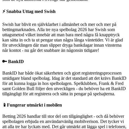
⚡
Snabba
Uttag med Swish
Swish har blivit en självklarhet i allmänhet och mer och mer på
bettingmarknaden. Alla tre nya spelbolag 2026 har Swish som
uttagsmetod vilket innebär att man bara med några få knapptryck
kan sätta in och ta ut pengar utan några långa väntetider. Vi är glad
för utvecklingen där man slipper dryga bankdagar innan vinsterna
når kontot - nu går det snabbare än någonsin tidigare!
🔑
BankID
BankID har både ökat säkerheten och gjort registreringsprocessen
smidigare bland spelbolag. Idag är det standard att det krävs BankID
för att kunna logga in hos spelbolagen. Spelklubben, Frank & Fred
samt Golden Bull följer den utveckligen - du behöver ha ett BankID
tillgängligt för att registrera och sätta in pengar på spelsajterna.
📱Fungerar utmärkt i mobilen
Betting 2026 handlar till stor del om tillgänglighet - och då behöver
spelbolagen erbjuda en användarvänlig mobilverison. Det tycker vi
att alla tre har lyckats med. Det går utmärkt att lägga spel i telefonen,