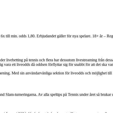
 till min. odds 1,80. Erbjudandet gäller för nya spelare. 18+ år – Regle
er livebetting på tennis och flera har dessutom livestreaming från dess
vara ett liveodds då oddsen förflyttar sig för snabbt för att det ska vara m
ening. Med sin användarvänliga sektion för liveodds och möjlighet till 
and Slam-turneringarna. Av alla speltips på Tennis under året så brukar de