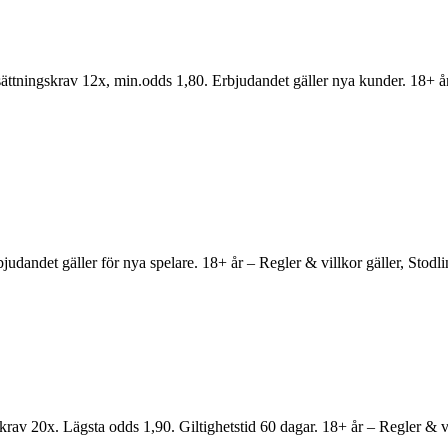
tningskrav 12x, min.odds 1,80. Erbjudandet gäller nya kunder. 18+ år – 
judandet gäller för nya spelare. 18+ år – Regler & villkor gäller, Stodli
av 20x. Lägsta odds 1,90. Giltighetstid 60 dagar. 18+ år – Regler & vil