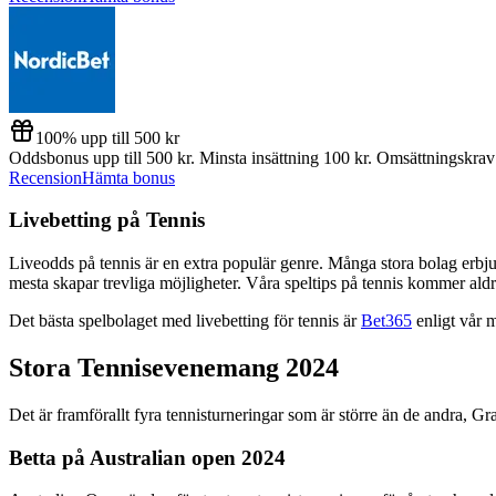
100% upp till 500 kr
Oddsbonus upp till 500 kr. Minsta insättning 100 kr. Omsättningskrav 6x
Recension
Hämta bonus
Livebetting på Tennis
Liveodds på tennis är en extra populär genre. Många stora bolag erbjud
mesta skapar trevliga möjligheter. Våra speltips på tennis kommer aldrig 
Det bästa spelbolaget med livebetting för tennis är
Bet365
enligt vår m
Stora Tennisevenemang 2024
Det är framförallt fyra tennisturneringar som är större än de andra, Gr
Betta på Australian open 2024