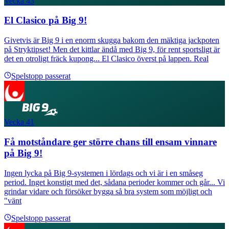
Vecka
43
El Clasico på Big 9!
Givetvis är Big 9 i en enorm skugga bakom den mäktiga jackpoten
på Stryktipset! Men det kittlar ändå med Big 9, för rent sportsligt är
det en otroligt fräck kupong... El Clasico överst på lappen. Real
Spelstopp passerat
Vecka
41
Få motståndare ger större chans till ensam vinnare
på Big 9!
Ingen lycka på Big 9-systemen i lördags och vi är i en småseg
period. Inget konstigt med det, sådana perioder kommer och går... Vi
grindar vidare och försöker bygga så bra system som möjligt och
"vänt
Spelstopp passerat