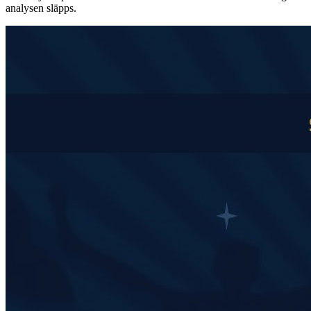
analysen släpps.