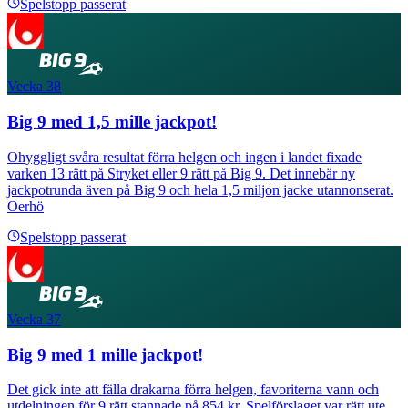
Spelstopp passerat
Vecka
38
Big 9 med 1,5 mille jackpot!
Ohyggligt svåra resultat förra helgen och ingen i landet fixade
varken 13 rätt på Stryket eller 9 rätt på Big 9. Det innebär ny
jackpotrunda även på Big 9 och hela 1,5 miljon jacke utannonserat.
Oerhö
Spelstopp passerat
Vecka
37
Big 9 med 1 mille jackpot!
Det gick inte att fälla drakarna förra helgen, favoriterna vann och
utdelningen för 9 rätt stannade på 854 kr. Spelförslaget var rätt ute