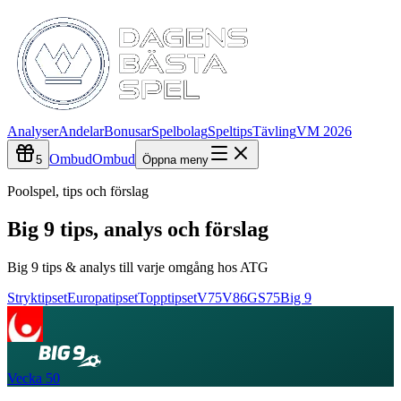
Analyser
Andelar
Bonusar
Spelbolag
Speltips
Tävling
VM 2026
Ombud
Ombud
5
Öppna meny
Poolspel, tips och förslag
Big 9 tips, analys och förslag
Big 9 tips & analys till varje omgång hos ATG
Stryktipset
Europatipset
Topptipset
V75
V86
GS75
Big 9
Vecka
50