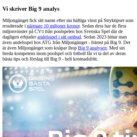
Vi skriver Big 9 analys
Miljongänget fick sitt namn efter sin häftiga vinst på Stryktipset som
resulterade i
närmare 10 miljoner kronor
. Sedan dess har de flera
miljonvinster på CV:t från poolspelen hos Svenska Spel där de
dagligen erbjuder
andelsspel i sitt ombud
. Sedan 2023 hittar man
även andelsspel hos ATG från Miljongänget - främst på Big 9. Det
är även Miljongänget som knåpar ihop
Big 9 analysen
. Med sin
breda kompetens inom poolspel och fotboll får vi ta del av deras
bästa tips och förslag till Big 9 - helt kostnadsfritt.