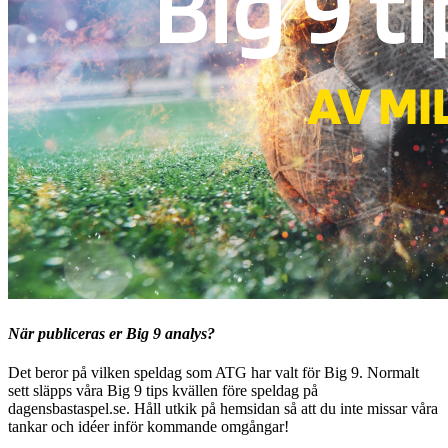
När publiceras er Big 9 analys?
Det beror på vilken speldag som ATG har valt för Big 9. Normalt
sett släpps våra Big 9 tips kvällen före speldag på
dagensbastaspel.se. Håll utkik på hemsidan så att du inte missar våra
tankar och idéer inför kommande omgångar!