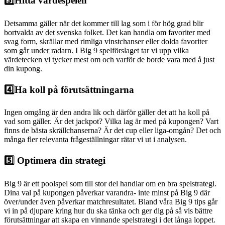
3️⃣
Hitta värdespelen
Detsamma gäller när det kommer till lag som i för hög grad blir
bortvalda av det svenska folket. Det kan handla om favoriter med
svag form, skrällar med rimliga vinstchanser eller dolda favoriter
som går under radarn. I Big 9 spelförslaget tar vi upp vilka
värdetecken vi tycker mest om och varför de borde vara med å just
din kupong.
4️⃣
Ha koll på förutsättningarna
Ingen omgång är den andra lik och därför gäller det att ha koll på
vad som gäller. Är det jackpot? Vilka lag är med på kupongen? Vart
finns de bästa skrällchanserna? Är det cup eller liga-omgån? Det och
många fler relevanta frågeställningar rätar vi ut i analysen.
5️⃣ Optimera din strategi
Big 9 är ett poolspel som till stor del handlar om en bra spelstrategi.
Dina val på kupongen påverkar varandra- inte minst på Big 9 där
över/under även påverkar matchresultatet. Bland våra Big 9 tips går
vi in på djupare kring hur du ska tänka och ger dig på så vis bättre
förutsättningar att skapa en vinnande spelstrategi i det långa loppet.