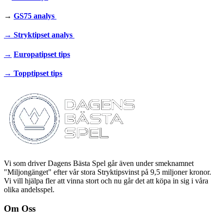
→
GS75 analys
→
Stryktipset analys
→
Europatipset tips
→ Topptipset tips
Vi som driver Dagens Bästa Spel går även under smeknamnet
"Miljongänget" efter vår stora Stryktipsvinst på 9,5 miljoner kronor.
Vi vill hjälpa fler att vinna stort och nu går det att köpa in sig i våra
olika andelsspel.
Om Oss