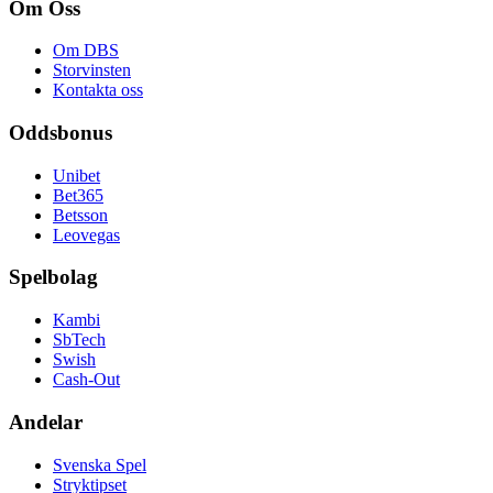
Om Oss
Om DBS
Storvinsten
Kontakta oss
Oddsbonus
Unibet
Bet365
Betsson
Leovegas
Spelbolag
Kambi
SbTech
Swish
Cash-Out
Andelar
Svenska Spel
Stryktipset