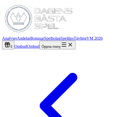
Analyser
Andelar
Bonusar
Spelbolag
Speltips
Tävling
VM 2026
Ombud
Ombud
5
Öppna meny