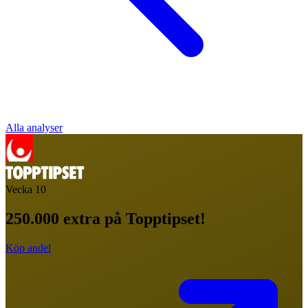
Alla analyser
Vecka
10
250.000 extra på Topptipset!
Köp andel