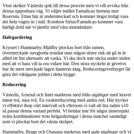
Visst skriker Västerås spik till dessa procent men vi vill avvika från
denna uppenbara väg. Vi väljer istället Famalicao hemma mot
Boavista. Ettan här är understreckad och kommer högst troligt vara
det hela vägen in i mål. Kombon Sirius/Famalicao kommer vara
härligt dold när vi jämför med våra motståndare.
Halvgardering
Krysset i Hammarby-Mjällby plockas bort från ramen,
överstreckade oavgjorda resultat utan någon större risk att gå in är
alltid ett fint alternativ att vaska. Vi ska dock inte sticka under stolen
med att vi bara vill ta oss vidare här. Den stora nyckeln är givetvis
hur de mest streckade lagen hanteras idag. Reduceringsverktyget får
göra det viktigaste jobbet i detta bygge.
Reducering
Västerås, Arsenal och Inter markeras med
blåa utgångar
med kravet
minst två, max två. En exaktreducering med andra ord. Här trycker
vi effektivt ihop vårt intervall och eftersom vi valt att lira raden x10
så passar denna variant perfekt. Vi betalar inte för några sinnessjukt
svåra kombinationer trots helgarderingar i dessa matcher samtidigt
som vi plockat bort det värsta skräpet.
Hammarby, Brage och Osasuna markeras med
gula utgångar
och vi