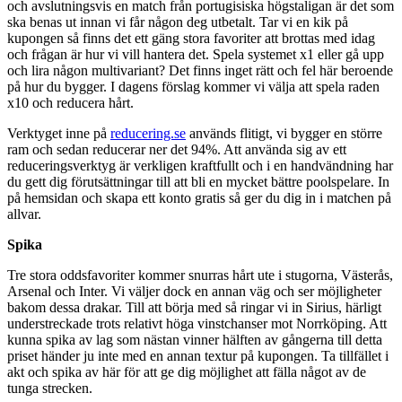
och avslutningsvis en match från portugisiska högstaligan är det som
ska benas ut innan vi får någon deg utbetalt. Tar vi en kik på
kupongen så finns det ett gäng stora favoriter att brottas med idag
och frågan är hur vi vill hantera det. Spela systemet x1 eller gå upp
och lira någon multivariant? Det finns inget rätt och fel här beroende
på hur du bygger. I dagens förslag kommer vi välja att spela raden
x10 och reducera hårt.
Verktyget inne på
reducering.se
används flitigt, vi bygger en större
ram och sedan reducerar ner det 94%. Att använda sig av ett
reduceringsverktyg är verkligen kraftfullt och i en handvändning har
du gett dig förutsättningar till att bli en mycket bättre poolspelare. In
på hemsidan och skapa ett konto gratis så ger du dig in i matchen på
allvar.
Spika
Tre stora oddsfavoriter kommer snurras hårt ute i stugorna, Västerås,
Arsenal och Inter. Vi väljer dock en annan väg och ser möjligheter
bakom dessa drakar. Till att börja med så ringar vi in Sirius, härligt
understreckade trots relativt höga vinstchanser mot Norrköping. Att
kunna spika av lag som nästan vinner hälften av gångerna till detta
priset händer ju inte med en annan textur på kupongen. Ta tillfället i
akt och spika av här för att ge dig möjlighet att fälla något av de
tunga strecken.