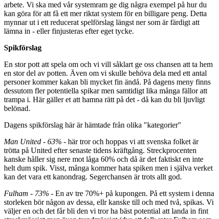
arbete. Vi ska med vår systemram ge dig några exempel på hur du
kan göra för att få ett mer riktat system för en billigare peng. Detta
mynnar ut i ett reducerat spelförslag längst ner som är färdigt att
lämna in - eller finjusteras efter eget tycke.
Spikförslag
En stor pott att spela om och vi vill såklart ge oss chansen att ta hem
en stor del av potten. Även om vi skulle behöva dela med ett antal
personer kommer kakan bli mycket fin ändå. På dagens meny finns
dessutom fler potentiella spikar men samtidigt lika många fällor att
trampa i. Här gäller et att hamna rätt på det - då kan du bli ljuvligt
belönad.
Dagens spikförslag här är hämtade från olika "kategorier"
Man United - 63%
- här tror och hoppas vi att svenska folket är
trötta på United efter senaste tidens kräftgång. Streckprocenten
kanske håller sig nere mot låga 60% och då är det faktiskt en inte
helt dum spik. Visst, många kommer hata spiken men i själva verket
kan det vara ett kanondrag. Segerchansen är trots allt god.
Fulham - 73%
- En av tre 70%+ på kupongen. På ett system i denna
storleken bör någon av dessa, ellr kanske till och med två, spikas. Vi
väljer en och det får bli den vi tror ha bäst potential att landa in fint