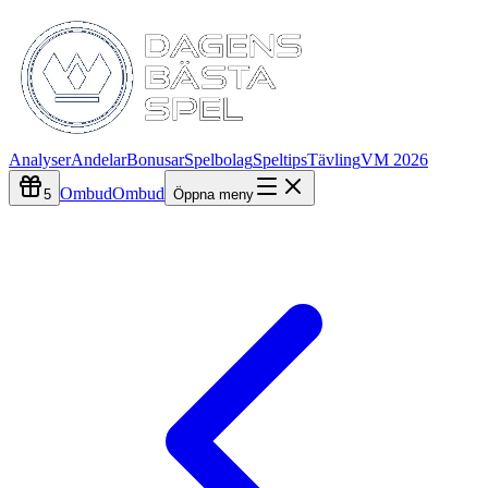
Analyser
Andelar
Bonusar
Spelbolag
Speltips
Tävling
VM 2026
Ombud
Ombud
5
Öppna meny