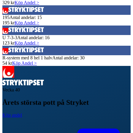
329
kr
Köp Andel >
195
Antal andelar:
15
195
kr
Köp Andel >
U 7-3-3
Antal andelar:
16
123
kr
Köp Andel >
R-system med 8 hel 1 halv
Antal andelar:
30
54
kr
Köp Andel >
Vecka
40
Årets största pott på Stryket
Köp andel