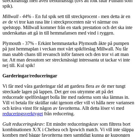
streckmässigt men även trendmässigt (dvs att folk ratar Fulham som
spik).
Millwall - 44%
- En ful spik sett till streckprocent - men detta är en
av de vi tror kan rasa lite i streckprocenten när vi närmar oss
spelstopp. Millwall kommer från en stark prestation och det ska inte
underskattas att gå in till hemmafansen med vind i ryggen.
Plymouth - 37% - Erkänt hemmastarka Plymouth åkte på pumpen
på just hemmaplan i veckan mot vårt spikförslag Millwall. Nu får
man snabb chans till revansch inför fansen och den tror vi att man
tar. Att man dessutom ser streckmässigt intressanta ut tackar vi inte
nej till. Kul spik!
Garderingar/reduceringar
Vi får med våra garderingar råd att gardera flera av de mer tungt
streckade lagen på lappen. Det ger oss utrymme att på det
reducerade spelförslaget bolla lite med raderna som ska lämnas in.
Vill vi betala för skrällar rakt igenom eller vill vi hålla nere variansen
och kräva vinst för någon av favoriterna. Allt detta löser vi med
reduceringsverktyget
från reducering.
Gult reduceringskrav:
Ett mindre reduceringskrav som filtrera bort
kombinationen X/X i Chelsea och Ipswich match. Vi vill inte släppa
komben med bägge favoriterna men samtidigt kunna ge kupongen