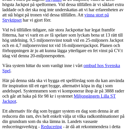
högsta Jackpot på spelformen. Vid dessa tillfällen är vi såklart extra
laddade och det ska nog inte underskattas att vi har erfarenheten av
att stå högst på tronen vid dessa tillfällen. Att
vinna stort på
Stryktipset
har vi gjort förr.
Vid två tillfällen tidigare, när stora Jackpottar har legat framför
fötterna, har vi varit en av få spelare som lyckats bena ut 13 rätt till
hög utdelning. 9,5 miljonersvinst totalt vid en 25-miljoners Jackpot
och en 4,7 miljonersvinst tot vid 16-miljonersjackpot. Planen och
förhoppningen är ju att kunna lägga ytterligare en fet vinst på CV:t
idag vid denna 20-miljonerspotten.
Våra system hittar du som vanligt inne i vårt
ombud hos Svenska
Spel
.
Här på denna sida ska vi bygga ett spelförslag som du kan använda
för inspiration till ett eget bygge, alternativt köpa in dig i som
andelsspel. Systemramen som vi komponerar ihop är på 3888 rader
och går att haka på för 98 kr i systemet
Miljongängets Lilla ST
Jackpot
.
Ett alternativ för dig som bygger system en dag som denna är att
reducera din ram, dvs helt enkelt välja ut vilka radkombinationer på
din grundram som du ska lämna in. Landets vassaste
reduceringsverktyg -
Reducering
- är då att rekommendera i detta