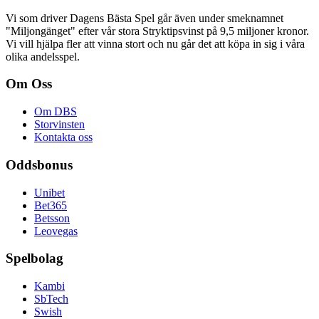
Vi som driver Dagens Bästa Spel går även under smeknamnet
"Miljongänget" efter vår stora Stryktipsvinst på 9,5 miljoner kronor.
Vi vill hjälpa fler att vinna stort och nu går det att köpa in sig i våra
olika andelsspel.
Om Oss
Om DBS
Storvinsten
Kontakta oss
Oddsbonus
Unibet
Bet365
Betsson
Leovegas
Spelbolag
Kambi
SbTech
Swish