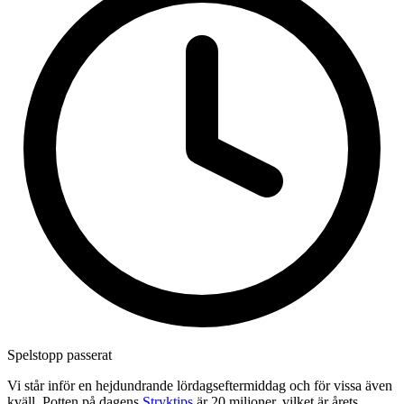
Spelstopp passerat
Vi står inför en hejdundrande lördagseftermiddag och för vissa även
kväll. Potten på dagens
Stryktips
är 20 miljoner, vilket är årets