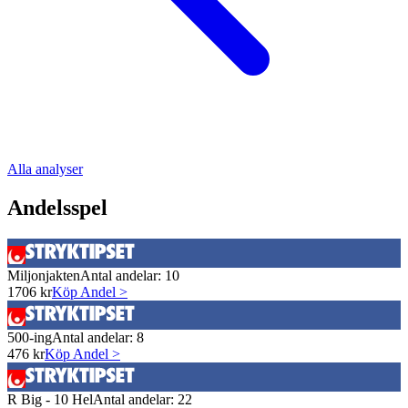
Alla analyser
Andelsspel
Miljonjakten
Antal andelar:
10
1706
kr
Köp Andel >
500-ing
Antal andelar:
8
476
kr
Köp Andel >
R Big - 10 Hel
Antal andelar:
22