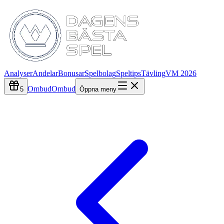
Analyser
Andelar
Bonusar
Spelbolag
Speltips
Tävling
VM 2026
Ombud
Ombud
5
Öppna meny