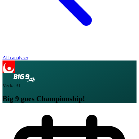
Alla analyser
Vecka
31
Big 9 goes Championship!