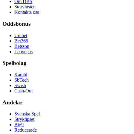
Om DBS
Storvinsten
Kontakta oss
Oddsbonus
Unibet
Bet365
Betsson
Leovegas
Spelbolag
Kambi
SbTech
Swish
Cash-Out
Andelar
Svenska Spel
Stryktipset
Big9
Reducerade