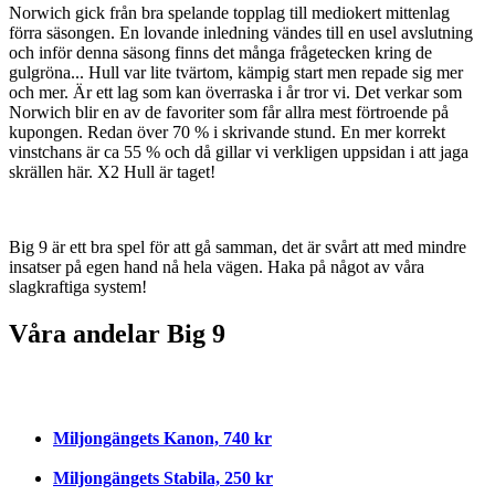
Norwich gick från bra spelande topplag till mediokert mittenlag
förra säsongen. En lovande inledning vändes till en usel avslutning
och inför denna säsong finns det många frågetecken kring de
gulgröna... Hull var lite tvärtom, kämpig start men repade sig mer
och mer. Är ett lag som kan överraska i år tror vi. Det verkar som
Norwich blir en av de favoriter som får allra mest förtroende på
kupongen. Redan över 70 % i skrivande stund. En mer korrekt
vinstchans är ca 55 % och då gillar vi verkligen uppsidan i att jaga
skrällen här. X2 Hull är taget!
Big 9 är ett bra spel för att gå samman, det är svårt att med mindre
insatser på egen hand nå hela vägen. Haka på något av våra
slagkraftiga system!
Våra andelar Big 9
Miljongängets Kanon, 740 kr
Miljongängets Stabila, 250 kr