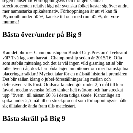
segerchanserna! Förhoppningsvis och troligen stannar
streckprocenten relativt lågt när svenska folket kastar sig över andra
mer namnstarka spikalternativ. Förhoppningen är att vi kan få
Plymouth under 50 %, kanske till och med runt 45 %, det vore
mumma!
Bästa över/under på Big 9
Kan det blir mer Championship än Bristol City-Preston? Tveksamt
väl? Två lag som harvat i Championship sedan år 2015/16. Ofta
som stabila mittenlag och det är väl ingen vild gissning att så blir
fallet även i år, dock har båda lagen ambitioner om mer framskjutna
placeringar såklart! Mycket talar för en målsnål historia i premiären.
Det blir sällan klang o jubel-föreställningar lag mellan och
defensiven sätts först. Oddsmarknaden gör under 2,5 mål till klar
favorit medan svenska folket tänker helt tvärtom och har streckat
upp "övern" till nästan 60 % i detta tidiga skede. Kanonläge att
spika under 2,5 mål till en streckprocent som förhoppningsvis håller
sig tilltalande ända fram tills matchstart.
Bästa skräll på Big 9