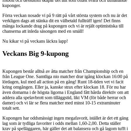
fotboll och dessutom skapar det allt som oftast svåra och utmanande
kuponger.
Förra veckan nosade vi på 9 rätt på vårt största system och nu är det
verkligen dags att stänka dit en välbetald fullträff igen! Det finns
många lockande drag på kupongen och vi är rejält optimistiska till
chanserna att inleda säsongen med en smäll!
Nu kikar vi på veckans läckra lapp!
Veckans Big 9-kupong
Kupongen består alltså av åtta matcher från Championship och en
från League One. Samtliga nio matcher drar igång klockan 16:00 på
lördagen, kul med all action på en gång! Runt 18-tiden vet vi facit
kring omgången. Eller ja, kanske strax efter klockan 18. För nu har
även domarna i de högsta ligorna i England fått hårda direktiv om att
addera alla spelavbrott som tilläggstid, likt VM (för både herrar och
damer) och vi lär se flera matcher med minst 10-15 extraminuter
totalt sett.
Kupongen har oddsmässigt ingen megafavorit, istället är det ett gäng
lag som är tydliga favoriter i odds mellan 1,60-2,00. Detta ställer
krav på spelläggaren, här gäller det att balansera och gå lagom tufft i