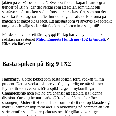
jakten på en välbetald "nia"! Svenska folket skapar ibland egna
trender på Big 9, där det verkar som att ett lag som tidigt blir
storfavorit på strecken sedan fortsätter streckas hårt, som om det
svenska folket agerar utefter hur de tidigare satsade kronorna på
matchen är något slags facit. Ett misstag som vi givetvis ska försöka
utnyttja och välja spikar där flockmentaliteten inte slagit till!
För de som vill se ett färdigbyggt förslag har vi lagt ut en tänkt
radskiss på systemet
Miljongängets Hundring (102 kr/andel)
. <--
Kika via länken!
Bästa spiken på Big 9 1X2
Hammarby gjorde jobbet som bästa spiken förra veckan till fin
procent. Denna vecka spänner vi bågen ytterligare när vi utser
Plymouth som veckans bästa spik! Laget är nykomlingar i
Championship men ska ha bra chanser att etablera sig i denna
division. Otroligt hemmastarka (20-1-2 på 23 matcher förra
säsongen). Möter ett Huddersfield som med ett nödrop klarade sig
kvar i Championship förra året. En nykomling på hemmaplan i en
seriepremiär ska alltid respekteras och här gillar vi verkligen