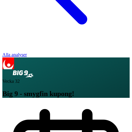
Alla analyser
Vecka
32
Big 9 - smygfin kupong!