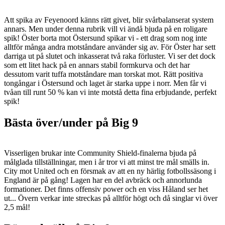
Att spika av Feyenoord känns rätt givet, blir svårbalanserat system
annars. Men under denna rubrik vill vi ändå bjuda på en roligare
spik! Öster borta mot Östersund spikar vi - ett drag som nog inte
alltför många andra motståndare använder sig av. För Öster har sett
darriga ut på slutet och inkasserat två raka förluster. Vi ser det dock
som ett litet hack på en annars stabil formkurva och det har
dessutom varit tuffa motståndare man torskat mot. Rätt positiva
tongångar i Östersund och laget är starka uppe i norr. Men får vi
tvåan till runt 50 % kan vi inte motstå detta fina erbjudande, perfekt
spik!
Bästa över/under på Big 9
Visserligen brukar inte Community Shield-finalerna bjuda på
målglada tillställningar, men i år tror vi att minst tre mål smälls in.
City mot United och en försmak av att en ny härlig fotbollssäsong i
England är på gång! Lagen har en del avbräck och annorlunda
formationer. Det finns offensiv power och en viss Håland ser het
ut... Övern verkar inte streckas på alltför högt och då singlar vi över
2,5 mål!