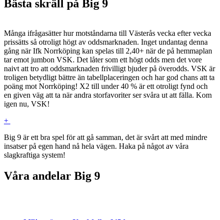
Bästa skräll på Big 9
Många ifrågasätter hur motståndarna till Västerås vecka efter vecka
prissätts så otroligt högt av oddsmarknaden. Inget undantag denna
gång när Ifk Norrköping kan spelas till 2,40+ när de på hemmaplan
tar emot jumbon VSK. Det låter som ett högt odds men det vore
naivt att tro att oddsmarknaden frivilligt bjuder på överodds. VSK är
troligen betydligt bättre än tabellplaceringen och har god chans att ta
poäng mot Norrköping! X2 till under 40 % är ett otroligt fynd och
en given väg att ta när andra storfavoriter ser svåra ut att fälla. Kom
igen nu, VSK!
+
Big 9 är ett bra spel för att gå samman, det är svårt att med mindre
insatser på egen hand nå hela vägen. Haka på något av våra
slagkraftiga system!
Våra andelar Big 9