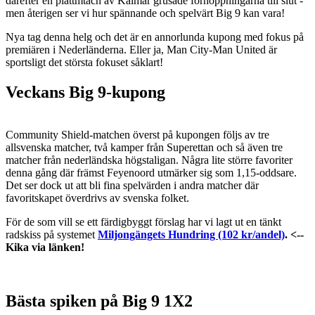
därefter en plattmtach av Kalmar grusade förhoppningarna till slut -
men återigen ser vi hur spännande och spelvärt Big 9 kan vara!
Nya tag denna helg och det är en annorlunda kupong med fokus på
premiären i Nederländerna. Eller ja, Man City-Man United är
sportsligt det största fokuset såklart!
Veckans Big 9-kupong
Community Shield-matchen överst på kupongen följs av tre
allsvenska matcher, två kamper från Superettan och så även tre
matcher från nederländska högstaligan. Några lite större favoriter
denna gång där främst Feyenoord utmärker sig som 1,15-oddsare.
Det ser dock ut att bli fina spelvärden i andra matcher där
favoritskapet överdrivs av svenska folket.
För de som vill se ett färdigbyggt förslag har vi lagt ut en tänkt
radskiss på systemet
Miljongängets Hundring (102 kr/andel)
. <--
Kika via länken!
Bästa spiken på Big 9 1X2