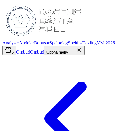
Analyser
Andelar
Bonusar
Spelbolag
Speltips
Tävling
VM 2026
Ombud
Ombud
5
Öppna meny