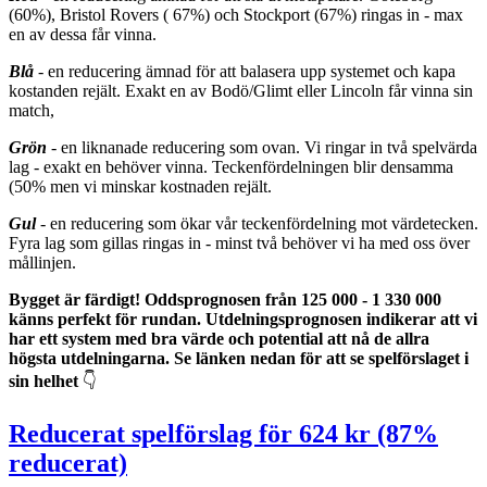
(60%), Bristol Rovers ( 67%) och Stockport (67%) ringas in - max
en av dessa får vinna.
Blå
- en reducering ämnad för att balasera upp systemet och kapa
kostanden rejält. Exakt en av Bodö/Glimt eller Lincoln får vinna sin
match,
Grön
- en liknanade reducering som ovan. Vi ringar in två spelvärda
lag - exakt en behöver vinna. Teckenfördelningen blir densamma
(50% men vi minskar kostnaden rejält.
Gul
- en reducering som ökar vår teckenfördelning mot värdetecken.
Fyra lag som gillas ringas in - minst två behöver vi ha med oss över
mållinjen.
Bygget är färdigt! Oddsprognosen från 125 000 - 1 330 000
känns perfekt för rundan. Utdelningsprognosen indikerar att vi
har ett system med bra värde och potential att nå de allra
högsta utdelningarna. Se länken nedan för att se spelförslaget i
sin helhet
👇
Reducerat spelförslag för 624 kr (87%
reducerat)