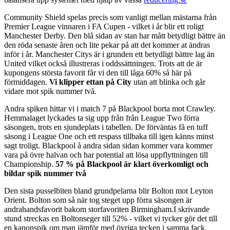
Community Shield spelas precis som vanligt mellan mästarna från
Premier League vinnaren i FA Cupen - vilket i år blir ett roligt
Manchester Derby. Den blå sidan av stan har mått betydligt bättre än
den röda senaste åren och lite pekar på att det kommer at ändras
inför i år. Manchester Citys är i grunden ett betydligt bättre lag än
United vilket också illustreras i oddssättningen. Trots att de är
kupongens största favorit får vi den till låga 60% så här på
förmiddagen.
Vi klipper ettan på City
utan att blinka och går
vidare mot spik nummer två.
Andra spiken hittar vi i match 7 på Blackpool borta mot Crawley.
Hemmalaget lyckades ta sig upp från från League Two förra
säsongen, trots en sjundeplats i tabellen. De förväntas få en tuff
säsong i League One och ett respass tillbaka till igen känns minst
sagt troligt. Blackpool å andra sidan sidan kommer vara kommer
vara på övre halvan och har potential att lösa uppflyttningen till
Championship.
57 % på Blackpool är klart överkomligt och
bildar spik nummer två
Den sista pusselbiten bland grundpelarna blir Bolton mot Leyton
Orient. Bolton som så när tog steget upp förra säsongen är
andrahandsfavorit bakom storfavoriten Birmingham.I skrivande
stund streckas en Boltonseger till 52% - vilket vi tycker gör det till
en kanonspik om man jämför med övriga tecken i samma fack.