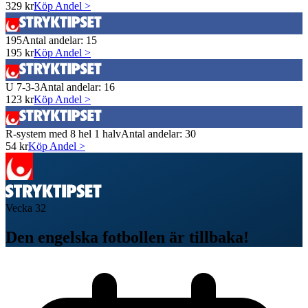
329
kr
Köp Andel >
195
Antal andelar:
15
195
kr
Köp Andel >
U 7-3-3
Antal andelar:
16
123
kr
Köp Andel >
R-system med 8 hel 1 halv
Antal andelar:
30
54
kr
Köp Andel >
Vecka
32
Den engelska fotbollen är tillbaka!