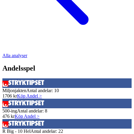
Alla analyser
Andelsspel
Miljonjakten
Antal andelar:
10
1706
kr
Köp Andel >
500-ing
Antal andelar:
8
476
kr
Köp Andel >
R Big - 10 Hel
Antal andelar:
22