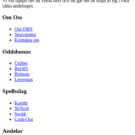
Vi vill hjälpa fler att vinna stort och nu går det att köpa in sig i våra
olika andelsspel.
Om Oss
Om DBS
Storvinsten
Kontakta oss
Oddsbonus
Unibet
Bet365
Betsson
Leovegas
Spelbolag
Kambi
SbTech
Swish
Cash-Out
Andelar