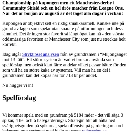
Championship på kupongen men ett Manchester-derby i
Community Shield och en hel drös matcher från League One.
När det är början av augusti är det taget alla dagar i veckan!
Kupongen är objektivt sett en riktig smällkaramell. Kanske inte på
grund av lagen som spelar utan snarare på utformningen och dess
jämnhet. Det är ingen stor favorit så långt ögat kan nå - den största
oddsmässiga favoriten är Manchester City som just nu streckas helt
korrekt.
Idag utgår
Stryktipset analysen
från av grundramen i “Miljongänget
mot 13 rätt”. Ett större system än vad vi brukar använda som
spelförslag men också klart färre andelar vilket passar bättre för den
som vill ha en större kaka av systemet. Vill man ha en del i
grundramen kan det köpas här för 713 kr per andel.
Nu hugger vi in!
Spelförslag
Vi kommer spela med en grundram på 5184 rader - det vill säga 3
spikar, 4 hel och 6 halvgarderingar. Strategin blir att hålla ned
svårighetsgraden på spikarna, spela offensivt på garderingarna och
balansera upp systemet med hjälp av vassa
reducering.se