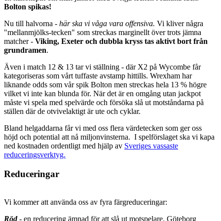
Bolton spikas!
Nu till halvorna -
här ska vi våga vara offensiva.
Vi kliver några
"mellanmjölks-tecken" som streckas marginellt över trots jämna
matcher -
Viking, Exeter och dubbla kryss
tas aktivt bort från
grundramen
.
Även i match 12 & 13 tar vi ställning - där X2 på Wycombe får
kategoriseras som vårt tuffaste avstamp hittills. Wrexham har
liknande odds som vår spik Bolton men streckas hela 13 % högre
vilket vi inte kan blunda för. När det är en omgång utan jackpot
måste vi spela med spelvärde och försöka slå ut motståndarna på
ställen där de otvivelaktigt är ute och cyklar.
Bland helgaddarna får vi med oss flera värdetecken som ger oss
höjd och potential att nå miljonvinsterna. I spelförslaget ska vi kapa
ned kostnaden ordentligt med hjälp av
Sveriges vassaste
reduceringsverktyg.
Reduceringar
Vi kommer att använda oss av fyra färgreduceringar:
Röd
- en reducering ämnad för att slå ut motspelare. Göteborg