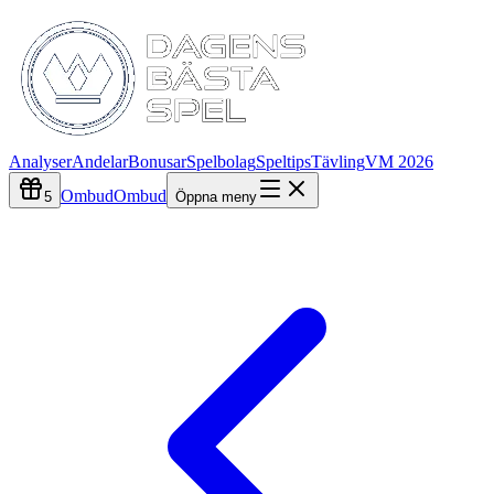
Analyser
Andelar
Bonusar
Spelbolag
Speltips
Tävling
VM 2026
Ombud
Ombud
5
Öppna meny