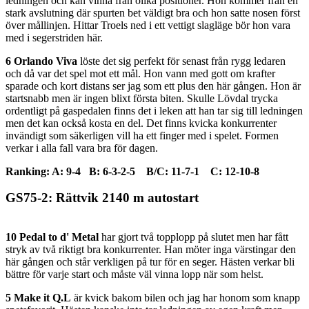
ledningen och kan vinna från olika positioner. Hon kommer från en
stark avslutning där spurten bet väldigt bra och hon satte nosen först
över mållinjen. Hittar Troels ned i ett vettigt slagläge bör hon vara
med i segerstriden här.
6 Orlando Viva
löste det sig perfekt för senast från rygg ledaren
och då var det spel mot ett mål. Hon vann med gott om krafter
sparade och kort distans ser jag som ett plus den här gången. Hon är
startsnabb men är ingen blixt första biten. Skulle Lövdal trycka
ordentligt på gaspedalen finns det i leken att han tar sig till ledningen
men det kan också kosta en del. Det finns kvicka konkurrenter
invändigt som säkerligen vill ha ett finger med i spelet. Formen
verkar i alla fall vara bra för dagen.
Ranking: A: 9-4 B: 6-3-2-5 B/C: 11-7-1 C: 12-10-8
GS75-2: Rättvik 2140 m autostart
10 Pedal to d' Metal
har gjort två topplopp på slutet men har fått
stryk av två riktigt bra konkurrenter. Han möter inga värstingar den
här gången och står verkligen på tur för en seger. Hästen verkar bli
bättre för varje start och måste väl vinna lopp när som helst.
5 Make it Q.L
är kvick bakom bilen och jag har honom som knapp