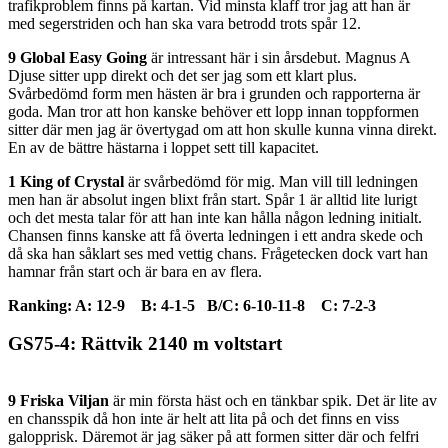
trafikproblem finns på kartan. Vid minsta klaff tror jag att han är
med segerstriden och han ska vara betrodd trots spår 12.
9 Global Easy Going
är intressant här i sin årsdebut. Magnus A
Djuse sitter upp direkt och det ser jag som ett klart plus.
Svårbedömd form men hästen är bra i grunden och rapporterna är
goda. Man tror att hon kanske behöver ett lopp innan toppformen
sitter där men jag är övertygad om att hon skulle kunna vinna direkt.
En av de bättre hästarna i loppet sett till kapacitet.
1 King of Crystal
är svårbedömd för mig. Man vill till ledningen
men han är absolut ingen blixt från start. Spår 1 är alltid lite lurigt
och det mesta talar för att han inte kan hålla någon ledning initialt.
Chansen finns kanske att få överta ledningen i ett andra skede och
då ska han såklart ses med vettig chans. Frågetecken dock vart han
hamnar från start och är bara en av flera.
Ranking: A: 12-9 B: 4-1-5 B/C: 6-10-11-8 C: 7-2-3
GS75-4: Rättvik 2140 m voltstart
9 Friska Viljan
är min första häst och en tänkbar spik. Det är lite av
en chansspik då hon inte är helt att lita på och det finns en viss
galopprisk. Däremot är jag säker på att formen sitter där och felfri