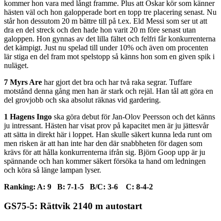
kommer hon vara med långt framme. Plus att Oskar kör som känner
hästen väl och hon galopperade bort en topp tre placering senast. Nu
står hon dessutom 20 m bättre till på t.ex. Eld Messi som ser ut att
dra en del streck och den hade hon varit 20 m före senast utan
galoppen. Hon gynnas av det lilla fältet och felfri får konkurrenterna
det kämpigt. Just nu spelad till under 10% och även om procenten
lär stiga en del fram mot spelstopp så känns hon som en given spik i
nuläget.
7 Myrs Are
har gjort det bra och har två raka segrar. Tuffare
motstånd denna gång men han är stark och rejäl. Han tål att göra en
del grovjobb och ska absolut räknas vid gardering.
1 Hagens Ingo
ska göra debut för Jan-Olov Peersson och det känns
ju intressant. Hästen har visat prov på kapacitet men är ju jättesvår
att sätta in direkt här i loppet. Han skulle säkert kunna leda runt om
men risken är att han inte har den där snabbheten för dagen som
krävs för att hålla konkurrenterna ifrån sig. Björn Goop upp är ju
spännande och han kommer säkert försöka ta hand om ledningen
och köra så länge lampan lyser.
Ranking: A: 9 B: 7-1-5 B/C: 3-6 C: 8-4-2
GS75-5: Rättvik 2140 m autostart