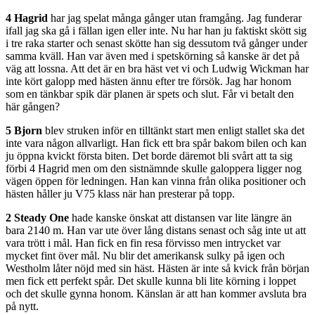
4 Hagrid
har jag spelat många gånger utan framgång. Jag funderar
ifall jag ska gå i fällan igen eller inte. Nu har han ju faktiskt skött sig
i tre raka starter och senast skötte han sig dessutom två gånger under
samma kväll. Han var även med i spetskörning så kanske är det på
väg att lossna. Att det är en bra häst vet vi och Ludwig Wickman har
inte kört galopp med hästen ännu efter tre försök. Jag har honom
som en tänkbar spik där planen är spets och slut. Får vi betalt den
här gången?
5 Bjorn
blev struken inför en tilltänkt start men enligt stallet ska det
inte vara någon allvarligt. Han fick ett bra spår bakom bilen och kan
ju öppna kvickt första biten. Det borde däremot bli svårt att ta sig
förbi 4 Hagrid men om den sistnämnde skulle galoppera ligger nog
vägen öppen för ledningen. Han kan vinna från olika positioner och
hästen håller ju V75 klass när han presterar på topp.
2 Steady One
hade kanske önskat att distansen var lite längre än
bara 2140 m. Han var ute över lång distans senast och såg inte ut att
vara trött i mål. Han fick en fin resa förvisso men intrycket var
mycket fint över mål. Nu blir det amerikansk sulky på igen och
Westholm låter nöjd med sin häst. Hästen är inte så kvick från början
men fick ett perfekt spår. Det skulle kunna bli lite körning i loppet
och det skulle gynna honom. Känslan är att han kommer avsluta bra
på nytt.