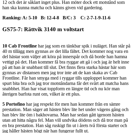
12 och det är såklart inget plus. Han möter dock ett motstånd som
han ska kunna matcha och känns given vid gardering.
Ranking: A: 5-10 B: 12-4-8 B/C: 3 C: 2-7-1-9-11-6
GS75-7: Rättvik 3140 m voltstart
10 Cab Frontline
har jag som en tänkbar spik i nuläget. Han står på
40 m tillägg men gynnas av det lilla fältet. Det kommer nog vara en
del hästar som väljer att köra på innerspår och då borde han hamna
vettigt på det. Han kommer få bra ryggar att gå i och jag är helt inne
på att han är snabbast till slut. Det finns flera starka hästar här som
gynnas av distansen men jag tror inte att de kan skaka av Cab
Frontline. Får han smyga med i ryggar tills upploppet kommer han
spurt bita bra och jag tror motståndarna får det svårt att matcha hans
snabbhet. Han har visat toppform en längre tid och nu kör man
återigen barfota runt om, vilket är ett plus.
5 Portofino
har jag respekt för men han kommer från en sämre
prestation. Man säger att hästen blev lite het under vägens gång och
han blev lite öm i bakhovarna. Man har sedan gått igenom hästen
utan att hitta några fel. Man vill undvika dödens och då tror man på
en bra prestation. Han såg ruskigt fin ut i årets två första starter och
jag håller hästen högt när han fungerar fullt ut.