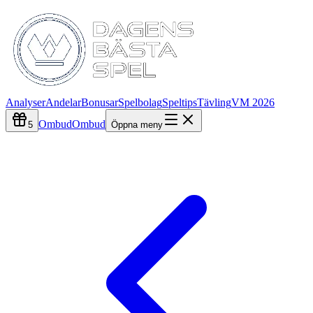
Analyser
Andelar
Bonusar
Spelbolag
Speltips
Tävling
VM 2026
Ombud
Ombud
5
Öppna meny