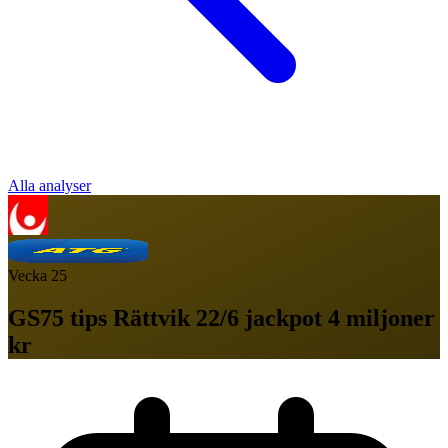
Alla analyser
Vecka
25
GS75 tips Rättvik 22/6 jackpot 4 miljoner
kr