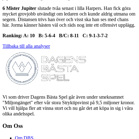
6 Mister Jupiter
slutade tvåa senast i lilla Harpers. Han fick göra
mycket grovjobb utvändigt om ledaren och kunde aldrig utmana om
segern. Distansen trivs han över och visst ska han ses med chans
här. Jorma känner hästen väl och räds nog inte ett offensivt upplägg.
Ranking: A: 10 B: 5-6-4 B/C: 8-11 C: 9-1-3-7-2
Tillbaka till alla analyser
Vi som driver Dagens Bästa Spel går även under smeknamnet
"Miljongänget" efter vår stora Stryktipsvinst på 9,5 miljoner kronor.
Vi vill hjälpa fler att vinna stort och nu går det att köpa in sig i våra
olika andelsspel.
Om Oss
Om DBS