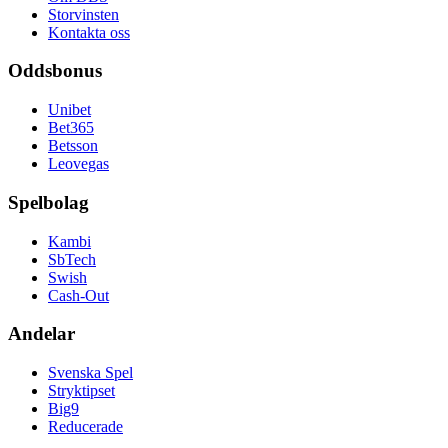
Storvinsten
Kontakta oss
Oddsbonus
Unibet
Bet365
Betsson
Leovegas
Spelbolag
Kambi
SbTech
Swish
Cash-Out
Andelar
Svenska Spel
Stryktipset
Big9
Reducerade