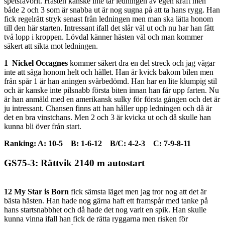
spetsfavorit. Hästen kanske inte tar ledningen av egen kraft men
både 2 och 3 som är snabba ut är nog sugna på att ta hans rygg. Han
fick regelrätt stryk senast från ledningen men man ska lätta honom
till den här starten. Intressant ifall det slår väl ut och nu har han fått
två lopp i kroppen. Lövdal känner hästen väl och man kommer
säkert att sikta mot ledningen.
1 Nickel Occagnes
kommer säkert dra en del streck och jag vågar
inte att såga honom helt och hållet. Han är kvick bakom bilen men
från spår 1 är han aningen svårbedömd. Han har en lite klumpig stil
och är kanske inte pilsnabb första biten innan han får upp farten. Nu
är han anmäld med en amerikansk sulky för första gången och det är
ju intressant. Chansen finns att han håller upp ledningen och då är
det en bra vinstchans. Men 2 och 3 är kvicka ut och då skulle han
kunna bli över från start.
Ranking: A: 10-5 B: 1-6-12 B/C: 4-2-3 C: 7-9-8-11
GS75-3: Rättvik 2140 m autostart
12 My Star is Born
fick sämsta läget men jag tror nog att det är
bästa hästen. Han hade nog gärna haft ett framspår med tanke på
hans startsnabbhet och då hade det nog varit en spik. Han skulle
kunna vinna ifall han fick de rätta ryggarna men risken för