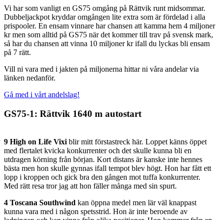
Vi har som vanligt en GS75 omgång på Rättvik runt midsommar.
Dubbeljackpot kryddar omgången lite extra som är fördelad i alla
prispooler. En ensam vinnare har chansen att kamma hem 4 miljoner
kr men som alltid på GS75 när det kommer till trav på svensk mark,
så har du chansen att vinna 10 miljoner kr ifall du lyckas bli ensam
på 7 rätt.
Vill ni vara med i jakten på miljonerna hittar ni våra andelar via
länken nedanför.
Gå med i vårt andelslag!
GS75-1: Rättvik 1640 m autostart
9 High on Life Vixi
blir mitt förstastreck här. Loppet känns öppet
med flertalet kvicka konkurrenter och det skulle kunna bli en
utdragen körning från början. Kort distans är kanske inte hennes
bästa men hon skulle gynnas ifall tempot blev högt. Hon har fått ett
lopp i kroppen och gick bra den gången mot tuffa konkurrenter.
Med rätt resa tror jag att hon fäller många med sin spurt.
4 Toscana Southwind
kan öppna medel men lär väl knappast
kunna vara med i någon spetsstrid. Hon är inte beroende av