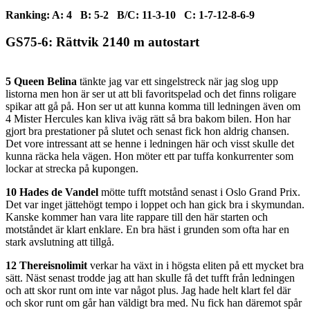
Ranking: A: 4 B: 5-2 B/C: 11-3-10 C: 1-7-12-8-6-9
GS75-6: Rättvik 2140 m autostart
5 Queen Belina
tänkte jag var ett singelstreck när jag slog upp
listorna men hon är ser ut att bli favoritspelad och det finns roligare
spikar att gå på. Hon ser ut att kunna komma till ledningen även om
4 Mister Hercules kan kliva iväg rätt så bra bakom bilen. Hon har
gjort bra prestationer på slutet och senast fick hon aldrig chansen.
Det vore intressant att se henne i ledningen här och visst skulle det
kunna räcka hela vägen. Hon möter ett par tuffa konkurrenter som
lockar at strecka på kupongen.
10 Hades de Vandel
mötte tufft motstånd senast i Oslo Grand Prix.
Det var inget jättehögt tempo i loppet och han gick bra i skymundan.
Kanske kommer han vara lite rappare till den här starten och
motståndet är klart enklare. En bra häst i grunden som ofta har en
stark avslutning att tillgå.
12 Thereisnolimit
verkar ha växt in i högsta eliten på ett mycket bra
sätt. Näst senast trodde jag att han skulle få det tufft från ledningen
och att skor runt om inte var något plus. Jag hade helt klart fel där
och skor runt om går han väldigt bra med. Nu fick han däremot spår