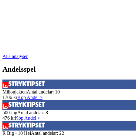
Alla analyser
Andelsspel
Miljonjakten
Antal andelar:
10
1706
kr
Köp Andel >
500-ing
Antal andelar:
8
476
kr
Köp Andel >
R Big - 10 Hel
Antal andelar:
22