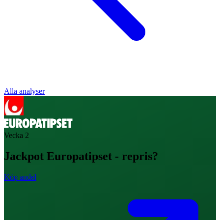
Alla analyser
Vecka
2
Jackpot Europatipset - repris?
Köp andel