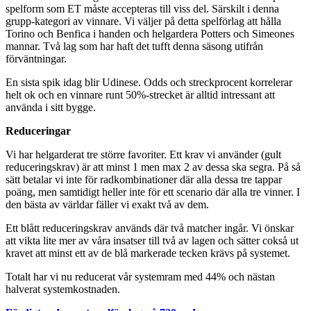
spelform som ET måste accepteras till viss del. Särskilt i denna
grupp-kategori av vinnare. Vi väljer på detta spelförlag att hålla
Torino och Benfica i handen och helgardera Potters och Simeones
mannar. Två lag som har haft det tufft denna säsong utifrån
förväntningar.
En sista spik idag blir Udinese. Odds och streckprocent korrelerar
helt ok och en vinnare runt 50%-strecket är alltid intressant att
använda i sitt bygge.
Reduceringar
Vi har helgarderat tre större favoriter. Ett krav vi använder (gult
reduceringskrav) är att minst 1 men max 2 av dessa ska segra. På så
sätt betalar vi inte för radkombinationer där alla dessa tre tappar
poäng, men samtidigt heller inte för ett scenario där alla tre vinner. I
den bästa av världar fäller vi exakt två av dem.
Ett blått reduceringskrav används där två matcher ingår. Vi önskar
att vikta lite mer av våra insatser till två av lagen och sätter cokså ut
kravet att minst ett av de blå markerade tecken krävs på systemet.
Totalt har vi nu reducerat vår systemram med 44% och nästan
halverat systemkostnaden.