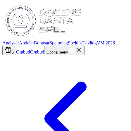
Analyser
Andelar
Bonusar
Spelbolag
Speltips
Tävling
VM 2026
Ombud
Ombud
5
Öppna meny