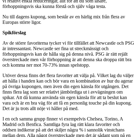
vi relativt enkla reduceringar, allt för att du som läsare,
förhoppningsvis ska kunna förstå och själv våga testa.
Nu till dagens kupong, som består av en härlig mix från flera av
Europas större ligor.
Spikförslag
Av de större favoriterna tycker vi för tillfället att Newcastle och PSG
är intressantast. Newcastle ser fina ut streckmässigt och
förhoppningsvis kan de hålla sig på denna nivå. PSG är rätt rejält
överstreckade men vår förhoppning är att denna ska droppa rätt bra
och komma ner mot 70-73% innan spelstopp.
Utöver dessa finns det flera favoriter att välja på. Vilket lag du väljer
att hålla i handen kan och bör vara en kombination av hur du agerar
på övriga kupongen, men även din egen känsla för utgången. Det
finns flera lag som ser relativt jämbördiga ut i avvägningen om
spikar. Att då kunna använda sin egen känsla för att ta beslut kan
vara och är en bra väg för att få en personlig touche på din kupong.
Det är ju trots allt nöje vi håller på med.
I en och samma grupp finner vi exempelvis Chelsea, Torino, A
Madrid och Benfica. Samtliga fyra lag rätt klara favoriter och
oddsen indikerar på att det skiljer några % i sannolik vinstchans
mellan dem. Alla något överstreckade men det är sådant som på en