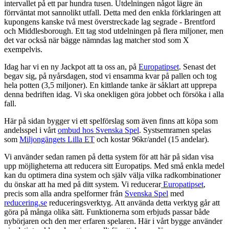
intervallet på ett par hundra tusen. Utdelningen något lägre än
förrväntat mot sannolikt utfall. Detta med den enkla förklaringen att
kupongens kanske två mest överstreckade lag segrade - Brentford
och Middlesborough. Ett tag stod utdelningen på flera miljoner, men
det var också när bägge nämndas lag matcher stod som X
exempelvis.
Idag har vi en ny Jackpot att ta oss an, på
Europatipset
. Senast det
begav sig, på nyårsdagen, stod vi ensamma kvar på pallen och tog
hela potten (3,5 miljoner). En kittlande tanke är såklart att upprepa
denna bedriften idag. Vi ska onekligen göra jobbet och försöka i alla
fall.
Här på sidan bygger vi ett spelförslag som även finns att köpa som
andelsspel i vårt
ombud hos Svenska Spel
. Systsemramen spelas
som
Miljongängets Lilla ET
och kostar 96kr/andel (15 andelar).
Vi använder sedan ramen på detta system för att här på sidan visa
upp möjligheterna att reducera sitt Europatips. Med små enkla medel
kan du optimera dina system och själv välja vilka radkombinationer
du önskar att ha med på ditt system. Vi reducerar
Europatipset
,
precis som alla andra spelformer från
Svenska Spel
med
reducering.se
reduceringsverktyg. Att använda detta verktyg går att
göra på många olika sätt. Funktionerna som erbjuds passar både
nybörjaren och den mer erfaren spelaren. Här i vårt bygge använder