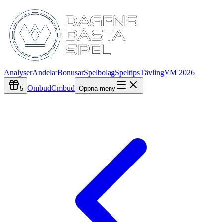
Analyser
Andelar
Bonusar
Spelbolag
Speltips
Tävling
VM 2026
Ombud
Ombud
5
Öppna meny