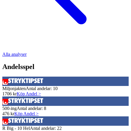
Alla analyser
Andelsspel
Miljonjakten
Antal andelar:
10
1706
kr
Köp Andel >
500-ing
Antal andelar:
8
476
kr
Köp Andel >
R Big - 10 Hel
Antal andelar:
22