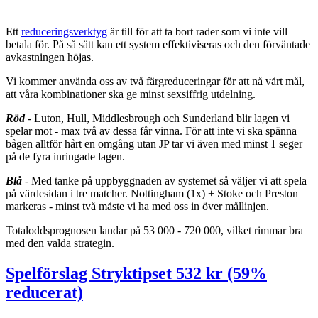
Ett
reduceringsverktyg
är till för att ta bort rader som vi inte vill
betala för. På så sätt kan ett system effektiviseras och den förväntade
avkastningen höjas.
Vi kommer använda oss av två färgreduceringar för att nå vårt mål,
att våra kombinationer ska ge minst sexsiffrig utdelning.
Röd
- Luton, Hull, Middlesbrough och Sunderland blir lagen vi
spelar mot - max två av dessa får vinna. För att inte vi ska spänna
bågen alltför hårt en omgång utan JP tar vi även med minst 1 seger
på de fyra inringade lagen.
Blå
- Med tanke på uppbyggnaden av systemet så väljer vi att spela
på värdesidan i tre matcher. Nottingham (1x) + Stoke och Preston
markeras - minst två måste vi ha med oss in över mållinjen.
Totaloddsprognosen landar på 53 000 - 720 000, vilket rimmar bra
med den valda strategin.
Spelförslag Stryktipset 532 kr (59%
reducerat)