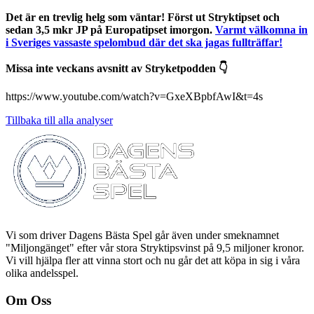
Det är en trevlig helg som väntar! Först ut Stryktipset och
sedan 3,5 mkr JP på Europatipset imorgon.
Varmt välkomna in
i Sveriges vassaste spelombud där det ska jagas fullträffar!
Missa inte veckans avsnitt av Stryketpodden 👇
https://www.youtube.com/watch?v=GxeXBpbfAwI&t=4s
Tillbaka till alla analyser
Vi som driver Dagens Bästa Spel går även under smeknamnet
"Miljongänget" efter vår stora Stryktipsvinst på 9,5 miljoner kronor.
Vi vill hjälpa fler att vinna stort och nu går det att köpa in sig i våra
olika andelsspel.
Om Oss