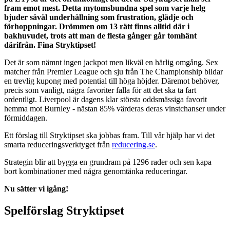
fram emot mest. Detta mytomsbundna spel som varje helg
bjuder såväl underhållning som frustration, glädje och
förhoppningar. Drömmen om 13 rätt finns alltid där i
bakhuvudet, trots att man de flesta gånger går tomhänt
därifrån. Fina Stryktipset!
Det är som nämnt ingen jackpot men likväl en härlig omgång. Sex
matcher från Premier League och sju från The Championship bildar
en trevlig kupong med potential till höga höjder. Däremot behöver,
precis som vanligt, några favoriter falla för att det ska ta fart
ordentligt. Liverpool är dagens klar största oddsmässiga favorit
hemma mot Burnley - nästan 85% värderas deras vinstchanser under
förmiddagen.
Ett förslag till Stryktipset ska jobbas fram. Till vår hjälp har vi det
smarta reduceringsverktyget från
reducering.se
.
Strategin blir att bygga en grundram på 1296 rader och sen kapa
bort kombinationer med några genomtänka reduceringar.
Nu sätter vi igång!
Spelförslag Stryktipset