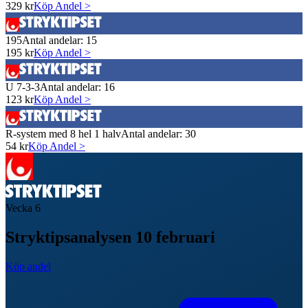
329
kr
Köp Andel >
195
Antal andelar:
15
195
kr
Köp Andel >
U 7-3-3
Antal andelar:
16
123
kr
Köp Andel >
R-system med 8 hel 1 halv
Antal andelar:
30
54
kr
Köp Andel >
Vecka
6
Stryktipsanalysen 10 februari
Köp andel