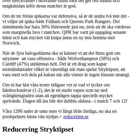
över streckvärdet i skrivande stund men det ger oss balans och
magkänslan inför deras matcher är god.
Om de tre första spikarna var defensiva, så är de andra två inte det -
vi väljer att spika både Fulham och Queens Park Rangers. Det
sistnämnda har bara 30% förtroende just nu, trots att de ska värderas
som marginella favs i matchen. QPR har varit på uppgång senaste
tiden och kan mycket väl knipa ännu en ny trea hemma mot
Norwich.
När de fyra halvgaddarna ska ut känner vi att det finns gott om
utrymme att vara offensiva - både Wolverhampton (58%) och
Cardiff (47%) utelämnas helt. Det är ett drag som kapar
motståndarrader vilket är väsentligt när man spelar Stryktipset, att
vara med och dela på kakan när alla vinner är ingen lönsam strategi.
Om ni har läst våra texter tidigare vet ni vad vi tycker om
hårdrocksnävar (1-2), det är ett starkt vapen som tar ned
svårighetsgraden utan att egentligen tappa speciellt mycket
spelvärde. Dagen till ära blir det dubbla sådana - i match 7 och 12!
Våra 1296 rader är satta men vi långt ifrån färdiga, nu ska en
poolspelares bästa vän nyttjas->
reducering.se
Reducering Stryktipset