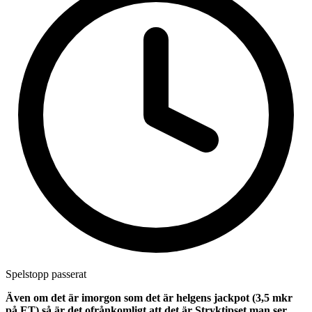
Spelstopp passerat
Även om det är imorgon som det är helgens jackpot (3,5 mkr
på ET) så är det ofrånkomligt att det är Stryktipset man ser