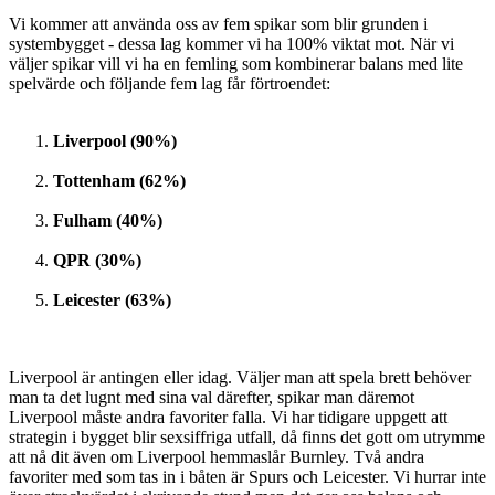
Vi kommer att använda oss av fem spikar som blir grunden i
systembygget - dessa lag kommer vi ha 100% viktat mot. När vi
väljer spikar vill vi ha en femling som kombinerar balans med lite
spelvärde och följande fem lag får förtroendet:
Liverpool (90%)
Tottenham (62%)
Fulham (40%)
QPR (30%)
Leicester (63%)
Liverpool är antingen eller idag. Väljer man att spela brett behöver
man ta det lugnt med sina val därefter, spikar man däremot
Liverpool måste andra favoriter falla. Vi har tidigare uppgett att
strategin i bygget blir sexsiffriga utfall, då finns det gott om utrymme
att nå dit även om Liverpool hemmaslår Burnley. Två andra
favoriter med som tas in i båten är Spurs och Leicester. Vi hurrar inte