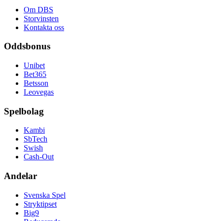
Om DBS
Storvinsten
Kontakta oss
Oddsbonus
Unibet
Bet365
Betsson
Leovegas
Spelbolag
Kambi
SbTech
Swish
Cash-Out
Andelar
Svenska Spel
Stryktipset
Big9