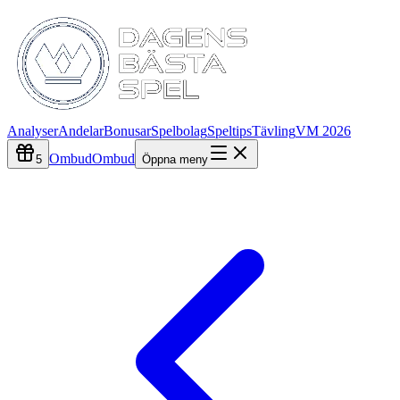
Analyser
Andelar
Bonusar
Spelbolag
Speltips
Tävling
VM 2026
Ombud
Ombud
5
Öppna meny