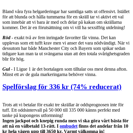
Bland våra fyra helgarderingar har samtliga satts ut offensivt. Istället
för att blunda och hålla tummarna för en skräll tar vi aktivt ett val
som innebär att vi bara är med och delar på kakan om skrällarna
kommer. Det är en förutsättning om vi vill ha sexsiffrig utdelning!
Röd
- exakt två av fem inringade favoriter får vinna. Det kan
upplevas som ett tufft krav men vi anser det vara nödvändigt. När vi
dessutom har både Manchester City och Bayern som spikar sedan
tidigare kan man ta ut svängarna utan att den totala svårighetsgraden
blir för hög.
Gul
- I Ligue 1 är det bortalagen som tilltalar oss mest denna afton.
Minst ett av de gula markeringarna behöver vinna.
Spelförslag för 336 kr (74% reducerat)
Trots att vi betalar för exakt tre skrällar är oddsprognosen inte för
tuff. Ett oddsintervall på 50 000 till 335 000 känns perfekt med
tanke på kupongens utformning!
Ingen jackpot och knepig runda men vi ska göra vårt bästa för
att nå en välbetald 13-rätt. I
ombudet
finns det andelar från 10
kr hela vägen upp till 3650 kr. Varmt välkomna in!