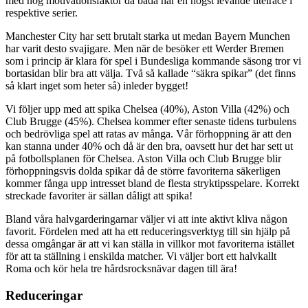
med hög motivationsfaktor då båda har en högst levande titelrace i
respektive serier.
Manchester City har sett brutalt starka ut medan Bayern Munchen
har varit desto svajigare. Men när de besöker ett Werder Bremen
som i princip är klara för spel i Bundesliga kommande säsong tror vi
bortasidan blir bra att välja. Två så kallade “säkra spikar” (det finns
så klart inget som heter så) inleder bygget!
Vi följer upp med att spika Chelsea (40%), Aston Villa (42%) och
Club Brugge (45%). Chelsea kommer efter senaste tidens turbulens
och bedrövliga spel att ratas av många. Vår förhoppning är att den
kan stanna under 40% och då är den bra, oavsett hur det har sett ut
på fotbollsplanen för Chelsea. Aston Villa och Club Brugge blir
förhoppningsvis dolda spikar då de större favoriterna säkerligen
kommer fånga upp intresset bland de flesta stryktipsspelare. Korrekt
streckade favoriter är sällan dåligt att spika!
Bland våra halvgarderingarnar väljer vi att inte aktivt kliva någon
favorit. Fördelen med att ha ett reduceringsverktyg till sin hjälp på
dessa omgångar är att vi kan ställa in villkor mot favoriterna istället
för att ta ställning i enskilda matcher. Vi väljer bort ett halvkallt
Roma och kör hela tre hårdsrocksnävar dagen till ära!
Reduceringar