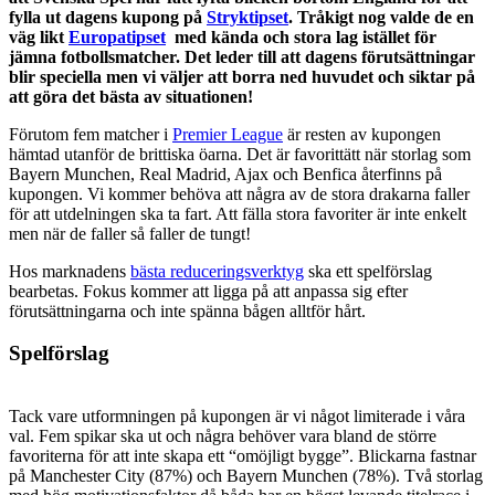
fylla ut dagens kupong på
Stryktipset
. Tråkigt nog valde de en
väg likt
Europatipset
med kända och stora lag istället för
jämna fotbollsmatcher. Det leder till att dagens förutsättningar
blir speciella men vi väljer att borra ned huvudet och siktar på
att göra det bästa av situationen!
Förutom fem matcher i
Premier League
är resten av kupongen
hämtad utanför de brittiska öarna. Det är favorittätt när storlag som
Bayern Munchen, Real Madrid, Ajax och Benfica återfinns på
kupongen. Vi kommer behöva att några av de stora drakarna faller
för att utdelningen ska ta fart. Att fälla stora favoriter är inte enkelt
men när de faller så faller de tungt!
Hos marknadens
bästa reduceringsverktyg
ska ett spelförslag
bearbetas. Fokus kommer att ligga på att anpassa sig efter
förutsättningarna och inte spänna bågen alltför hårt.
Spelförslag
Tack vare utformningen på kupongen är vi något limiterade i våra
val. Fem spikar ska ut och några behöver vara bland de större
favoriterna för att inte skapa ett “omöjligt bygge”. Blickarna fastnar
på Manchester City (87%) och Bayern Munchen (78%). Två storlag