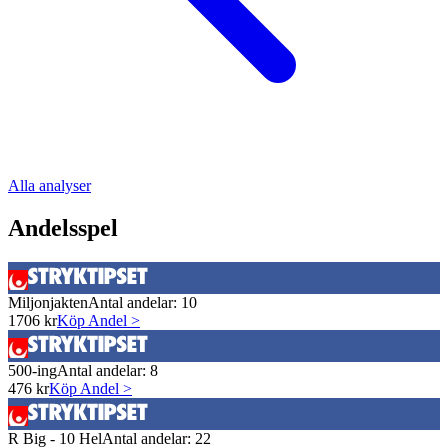
Alla analyser
Andelsspel
Miljonjakten
Antal andelar:
10
1706
kr
Köp Andel >
500-ing
Antal andelar:
8
476
kr
Köp Andel >
R Big - 10 Hel
Antal andelar:
22