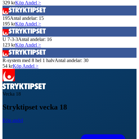
329
kr
Köp Andel >
195
Antal andelar:
15
195
kr
Köp Andel >
U 7-3-3
Antal andelar:
16
123
kr
Köp Andel >
R-system med 8 hel 1 halv
Antal andelar:
30
54
kr
Köp Andel >
Vecka
18
Stryktipset vecka 18
Köp andel