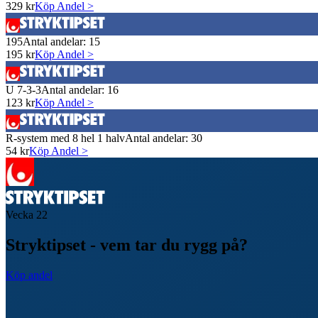
329
kr
Köp Andel >
195
Antal andelar:
15
195
kr
Köp Andel >
U 7-3-3
Antal andelar:
16
123
kr
Köp Andel >
R-system med 8 hel 1 halv
Antal andelar:
30
54
kr
Köp Andel >
Vecka
22
Stryktipset - vem tar du rygg på?
Köp andel