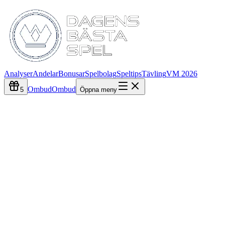
Analyser
Andelar
Bonusar
Spelbolag
Speltips
Tävling
VM 2026
Ombud
Ombud
5
Öppna meny