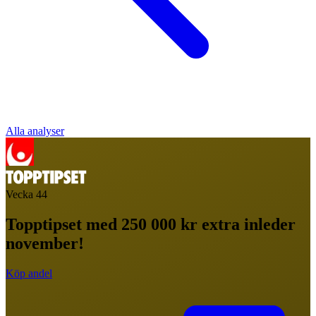
Alla analyser
Vecka
44
Topptipset med 250 000 kr extra inleder
november!
Köp andel