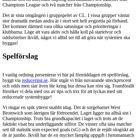
Champions League och två matcher från Championship.
Det är sista omgången i gruppspelet av CL. I vissa grupper väntar
stor dramatik medan andra är i stort sett helt avgjorda på förhand.
Det kommer därmed vara olika satsningar och prioriteringar i
klubbarna. Läge att vara aktiv och hålla koll på startelvor och
oddsrörelser ikväll, något vi alltid ser till att göra när systemen ska
byggas!
Spelförslag
I vanlig ordning presenterar vi här på förmiddagen ett spelförslag,
byggt via
reducering.se
. Här utgår vi från nuvarande streckprocent
och odds men siar även lite kring hur dessa kan röra sig. Framförallt
försöker vi dela med oss av tips och trix för att lyckas med sitt
reducerade systembygge!
Vi ringar en spik ytterst snabbt idag. Det är sorgebarnet West
Bromwich som återigen får förtroendet. Laget ligger nu alltså sist i
Championship. Trots bra grundkapacitet i laget och trots att de
faktiskt visat bra underliggande siffror. De vinner ofta sina matcher
sett till statistik som expected goals (xG) och det är rejält ologiskt att
de är jumbo. Ikväll har de en mycket lämplig uppgift i hemmamatch