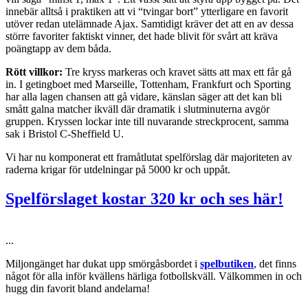
innebär alltså i praktiken att vi “tvingar bort” ytterligare en favorit
utöver redan utelämnade Ajax. Samtidigt kräver det att en av dessa
större favoriter faktiskt vinner, det hade blivit för svårt att kräva
poängtapp av dem båda.
Rött villkor:
Tre kryss markeras och kravet sätts att max ett får gå
in. I getingboet med Marseille, Tottenham, Frankfurt och Sporting
har alla lagen chansen att gå vidare, känslan säger att det kan bli
smått galna matcher ikväll där dramatik i slutminuterna avgör
gruppen. Kryssen lockar inte till nuvarande streckprocent, samma
sak i Bristol C-Sheffield U.
Vi har nu komponerat ett framåtlutat spelförslag där majoriteten av
raderna krigar för utdelningar på 5000 kr och uppåt.
Spelförslaget kostar 320 kr och ses här!
...
Miljongänget har dukat upp smörgåsbordet i
spelbutiken
, det finns
något för alla inför kvällens härliga fotbollskväll. Välkommen in och
hugg din favorit bland andelarna!