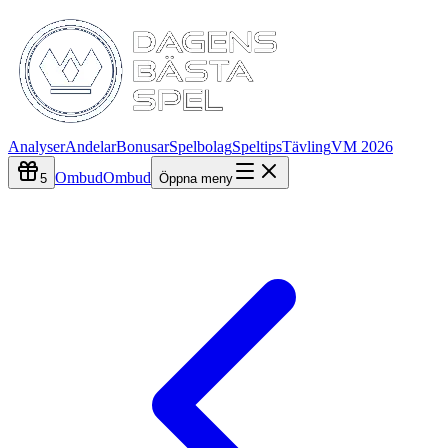
Analyser
Andelar
Bonusar
Spelbolag
Speltips
Tävling
VM 2026
Ombud
Ombud
5
Öppna meny