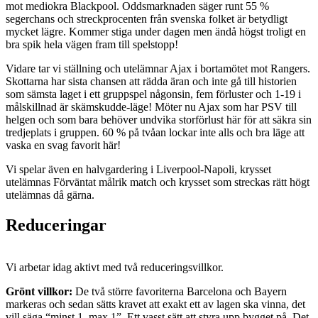
mot mediokra Blackpool. Oddsmarknaden säger runt 55 %
segerchans och streckprocenten från svenska folket är betydligt
mycket lägre. Kommer stiga under dagen men ändå högst troligt en
bra spik hela vägen fram till spelstopp!
Vidare tar vi ställning och utelämnar Ajax i bortamötet mot Rangers.
Skottarna har sista chansen att rädda äran och inte gå till historien
som sämsta laget i ett gruppspel någonsin, fem förluster och 1-19 i
målskillnad är skämskudde-läge! Möter nu Ajax som har PSV till
helgen och som bara behöver undvika storförlust här för att säkra sin
tredjeplats i gruppen. 60 % på tvåan lockar inte alls och bra läge att
vaska en svag favorit här!
Vi spelar även en halvgardering i Liverpool-Napoli, krysset
utelämnas Förväntat målrik match och krysset som streckas rätt högt
utelämnas då gärna.
Reduceringar
Vi arbetar idag aktivt med två reduceringsvillkor.
Grönt villkor:
De två större favoriterna Barcelona och Bayern
markeras och sedan sätts kravet att exakt ett av lagen ska vinna, det
vill säga “minst 1, max 1”. Ett vasst sätt att styra upp bygget på. Det