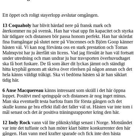
Ett öppet och roligt stayerlopp avslutar omgången.
13 Coquaholy
har blivit härdad nere på fransk mark och
återkommer nu på svensk. Han har visat upp fin kapacitet och styrka
här tidigare och distansen bör passa honom perfekt. Han har skördat
fina framgångar på slutet nere på Vincennes och Björn Goop känner
hästen väl. Vi kan nog förvänta oss en stark prestation och Tomas
Malmqvist har ju återfått sin licens. Vad jag förstått är han väl fortsatt
under utredning och man undrar ju hur travsporten överhuvudtaget
ska få bort fuskare. De få som åker dit lyckas jämnt och ständigt
hitta kryphål genom att skriva över rörelsen på någon annan och det
hela känns väldigt tråkigt. Ska vi bedöma hästen så är han såklart
tidig här.
6 Anse Macquereau
känns intressant som skräll i det här öppna
loppet. Positivt med springspår och distansen är nog inget minus.
Man ska eventuellt testa barfota fram för första gången och det
skulle kunna ge bra effekt ifall det faller väl ut. Hästen var inte tom i
mål senast och det är positiva träningsrapporter kring den här.
12 Indy Rock
vann väl lite pliktskyldigt senast i Norge. Motståndet
var inte det tuffaste och han möter klart bättre konkurrenter den här
gången. Han vann med krafter sparade och fick inte den bästa