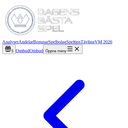
Analyser
Andelar
Bonusar
Spelbolag
Speltips
Tävling
VM 2026
Ombud
Ombud
5
Öppna meny