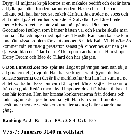
Drygt 41 miljoner kr på kontot är en makalös bedrift och det är bara
att lyfta på hatten för den här individen. Hästen har haft spår 1
tidigare och han har spetsat enkelt därifrån. Jag trodde på spets och
slut under fjolåret när han startade på Solvalla i Uet Elite finalen
men Abrivard vet jag inte vad han höll på med. Plus med
Gocciadoro i sulkyn som känner hästen väl och kanske skulle man
kunna hålla ledningen med hjälp av 4 Hustle Rain som kanske kan
innebära vissa problem för startkanonen 5 Click Bait. Vivid Wise As
kommer från en ruskig prestation senast på Vincennes där han gav
självaste Idao de Tillard en rjeäl kamp om andrapriset. Han slipper
Horsy Dream och Idao de Tillard den här gången.
6 Don Fanucci Zet
fick spår lite långt ut på vingen men han tål ju
att göra en del grovjobb. Han har verkligen varit grym i de två
senaste starterna och det är lite märkligt hur bra han har varit nu på
slutet kontra hur kass han var i Elitloppet. Minst sagt en felräkning
från den gode Redén men likväl imponerade att få hästen tillbaka i
den här formen. Han har krossat konkurrenterna från dödens och
räds nog inte den positionen på nytt. Han kan vinna från olika
positioner men de värsta konkurrenterna drog bättre spår denna
gång.
Ranking: A: 2 B: 1-6-5 B/C: 3-8-4 C: 9-10-7
V75-7: Jägersro 3140 m voltstart