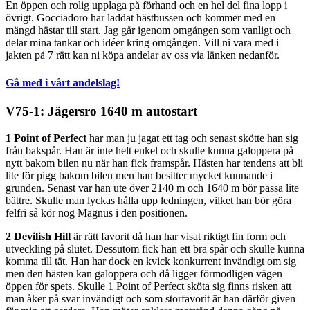
En öppen och rolig upplaga på förhand och en hel del fina lopp i
övrigt. Gocciadoro har laddat hästbussen och kommer med en
mängd hästar till start. Jag går igenom omgången som vanligt och
delar mina tankar och idéer kring omgången. Vill ni vara med i
jakten på 7 rätt kan ni köpa andelar av oss via länken nedanför.
Gå med i vårt andelslag!
V75-1: Jägersro 1640 m autostart
1 Point of Perfect
har man ju jagat ett tag och senast skötte han sig
från bakspår. Han är inte helt enkel och skulle kunna galoppera på
nytt bakom bilen nu när han fick framspår. Hästen har tendens att bli
lite för pigg bakom bilen men han besitter mycket kunnande i
grunden. Senast var han ute över 2140 m och 1640 m bör passa lite
bättre. Skulle man lyckas hålla upp ledningen, vilket han bör göra
felfri så kör nog Magnus i den positionen.
2 Devilish Hill
är rätt favorit då han har visat riktigt fin form och
utveckling på slutet. Dessutom fick han ett bra spår och skulle kunna
komma till tät. Han har dock en kvick konkurrent invändigt om sig
men den hästen kan galoppera och då ligger förmodligen vägen
öppen för spets. Skulle 1 Point of Perfect sköta sig finns risken att
man åker på svar invändigt och som storfavorit är han därför given