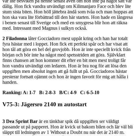
var lite besviken på henne senast även om hon inte på något sätt var
dålig. Hon fick vandra utvändigt om Kilimanjaro Face och blev lite
stum sista biten. Hon höll jättebra ändå som tvåa och man hoppas att
hon ska vara lite förbättrad till den här starten. Hon hade en långresa
i benen senast till Sverige och med en smygresa blir hon att räkna
med. Intressant med Magnus i sulkyn också.
2 Filadonna
låter Gocciadoro mest uppåt kring och han har totalt
fyra hästar med i loppet. Hon fick ett perfekt spår och har visat att
hon tål att göra en hel del grovjobb. Hon är inte speciellt kvick från
början och bör inte ha något med spetsstriden att göra. Självklart
finns chansen att hon kommer dit efter en bit men mest troligt får
hon vandra utvändigt om ledaren. Hon är bra nog för att lösa den
uppgiften men absolut ingen att gå fullt ut på. Gocciadoros hästar
presterar fortsatt ojämnt och hon är ingen favorit för mig att hålla i
handen.
Ranking: A: 1-7 B: 2-8-3 B/C: 4-9 C: 6-5-10
V75-3: Jägersro 2140 m autostart
3 Dea Sprint Bar
är en tänkbar spik då uppgiften ser väldigt
passande ut på papperet. Hon är kvick ut bakom bilen och lär väl bli
släppt till ledningen av 1 Without a Doubt nu när det är 2140 m.