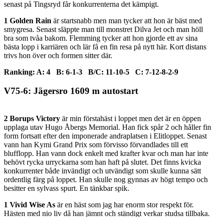
senast på Tingsryd får konkurrenterna det kämpigt.
1 Golden Rain
är startsnabb men man tycker att hon är bäst med
smygresa. Senast släppte man till monstret Dilva Jet och man höll
bra som tvåa bakom. Flemming tycker att hon gjorde ett av sina
bästa lopp i karriären och lär få en fin resa på nytt här. Kort distans
trivs hon över och formen sitter där.
Ranking: A: 4 B: 6-1-3 B/C: 11-10-5 C: 7-12-8-2-9
V75-6: Jägersro 1609 m autostart
2 Borups Victory
är min förstahäst i loppet men det är en öppen
upplaga utav Hugo Åbergs Memorial. Han fick spår 2 och håller fin
form fortsatt efter den imponerade andraplatsen i Elitloppet. Senast
vann han Kymi Grand Prix som förvisso förvandlades till ett
blufflopp. Han vann dock enkelt med krafter kvar och man har inte
behövt rycka urryckarna som han haft på slutet. Det finns kvicka
konkurrenter både invändigt och utvändigt som skulle kunna sätt
ordentlig färg på loppet. Han skulle nog gynnas av högt tempo och
besitter en sylvass spurt. En tänkbar spik.
1 Vivid Wise As
är en häst som jag har enorm stor respekt för.
Hästen med nio liv då han jämnt och ständigt verkar studsa tillbaka.