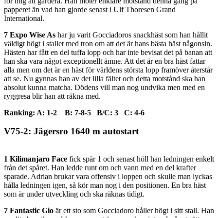
för mig att gardera. Han möter enklare motstånd denna gång på
papperet än vad han gjorde senast i Ulf Thoresen Grand
International.
7 Expo Wise As
har ju varit Gocciadoros snackhäst som han hållit
väldigt högt i stallet med tron om att det är hans bästa häst någonsin.
Hästen har fått en del tuffa lopp och har inte bevisat det på banan att
han ska vara något exceptionellt ämne. Att det är en bra häst fattar
alla men om det är en häst för världens största lopp framöver återstår
att se. Nu gynnas han av det lilla fältet och detta motstånd ska han
absolut kunna matcha. Dödens vill man nog undvika men med en
ryggresa blir han att räkna med.
Ranking: A: 1-2 B: 7-8-5 B/C: 3 C: 4-6
V75-2: Jägersro 1640 m autostart
1 Kilimanjaro Face
fick spår 1 och senast höll han ledningen enkelt
från det spåret. Han ledde runt om och vann med en del krafter
sparade. Adrian brukar vara offensiv i loppen och skulle man lyckas
hålla ledningen igen, så kör man nog i den positionen. En bra häst
som är under utveckling och ska räknas tidigt.
7 Fantastic Gio
är ett sto som Gocciadoro håller högt i sitt stall. Han