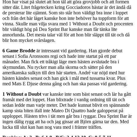
Hon har visat på slutet att hon tål att göra grovjobb och att formen
sitter där. Litet frågetecken kring Gocciadoros hästar är det ändå då
de presterar lite ojämnt. Som sto står hon väldigt bra inne i loppet
och från det här läget kanske hon inte behöver ha toppform för att
vinna. Skulle man vilja svara med 1 Without a Doubt och procenten
blir väldigt hög på Dea Sprint Bar kanske man får tänka lite
annorlunda. Det mesta talar väl för att hon blir släppt till tät och då
blir hon mycket svårslagen.
6 Game Brodde
är intressant vid gardering. Han gjorde debut
senast i Sofia Aronssons regi och hade inte startat på ett par
månader. Man fick ett tråkigt läge men hästen avslutade bra i
skymundan. Nu rycker man alla skorna och sätter på den
amerikanska sulkyn till den här starten. André var nöjd med hur
hästen kändes senast och han gick i mål med tussarna kvar. Plus
med Mats E Djuse denna gång och han ska passas vid gardering.
1 Without a Doubt
var kanske inte som bäst senast och lär ha gått
framåt med det loppet. Han blixtrade i vanlig ordning till tät och
sedan ledde man varje meter. Det hade kunnat blivit en spännande
kamp sista biten ifall inte Mateo Di Quattro hade galopperat på
upploppet. Hästen trivs i tät men går bra i ryggar. Dea Sprint Bar är
ingen dålig rygg att ha och jag gissar att Björn gärna tar den. Med
lucka till slut kan han nog vara med i främre träffen.