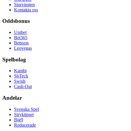
Storvinsten
Kontakta oss
Oddsbonus
Unibet
Bet365
Betsson
Leovegas
Spelbolag
Kambi
SbTech
Swish
Cash-Out
Andelar
Svenska Spel
Stryktipset
Big9
Reducerade