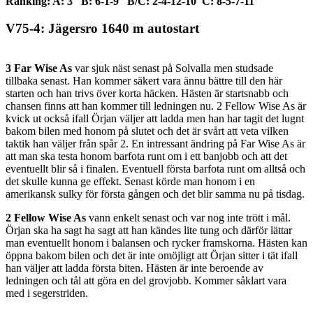
Ranking: A: 3 B: 6-1-9 B/C: 2-4-12-10 C: 8-5-7-11
V75-4: Jägersro 1640 m autostart
3 Far Wise As
var sjuk näst senast på Solvalla men studsade
tillbaka senast. Han kommer säkert vara ännu bättre till den här
starten och han trivs över korta häcken. Hästen är startsnabb och
chansen finns att han kommer till ledningen nu. 2 Fellow Wise As är
kvick ut också ifall Örjan väljer att ladda men han har tagit det lugnt
bakom bilen med honom på slutet och det är svårt att veta vilken
taktik han väljer från spår 2. En intressant ändring på Far Wise As är
att man ska testa honom barfota runt om i ett banjobb och att det
eventuellt blir så i finalen. Eventuell första barfota runt om alltså och
det skulle kunna ge effekt. Senast körde man honom i en
amerikansk sulky för första gången och det blir samma nu på tisdag.
2 Fellow Wise As
vann enkelt senast och var nog inte trött i mål.
Örjan ska ha sagt ha sagt att han kändes lite tung och därför lättar
man eventuellt honom i balansen och rycker framskorna. Hästen kan
öppna bakom bilen och det är inte omöjligt att Örjan sitter i tät ifall
han väljer att ladda första biten. Hästen är inte beroende av
ledningen och tål att göra en del grovjobb. Kommer såklart vara
med i segerstriden.