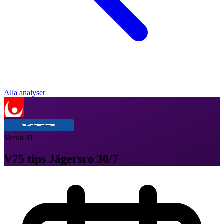
Alla analyser
Vecka
31
V75 tips Jägersro 30/7