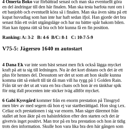
4 Omerta Boko
var förbättrad senast och man ska eventuellt göra
en del ändringar till den här finalen. Man ska testa barfota runt om i
ett banjobb och eventuellt köra så i finalen. Man ska även sätta på ett
kupat huvudlag som han inte har haft sedan ifjol. Han gjorde det bra
senast från ett svårt utgångsläge och har nu bättre spår bakom bilen.
Han kan öppna rätt så bra och bör kunna få en fin position.
Ranking: A: 3-2 B: 4-6 B/C: 8-1 C: 10-7-5-9
V75-5: Jägersro 1640 m autostart
4 Dana Ek
var inte som bäst senast men fick också lägga mycket
kraft på att ta sig till ledningen. Nu är det kort distans och det är ett
plus för hennes del. Dessutom ser det ut som att hon skulle kunna
komma rätt så enkelt till tät då man vill ha rygg på 1 Golden Rain.
Från tät ser det ut att vara en bra chans och hon är en tänkbar spik
för mig ifall procenten inte sticker iväg alltför mycket.
6 Gabi Kysvgård
kommer från en enorm prestation på Tinsgryd
men blev av med segern då hon ej var startberättigad. Hon slog t.ex.
Celiaz och prestationen i sig var enorm. Man säger däremot från
stallet att hon åkte på en halsinfektion efter den starten och det är
givetvis inget positivt. Man tror på en bra prestation och hon är tidig
trots den information. Skulle hon vara lika bra den här gången som