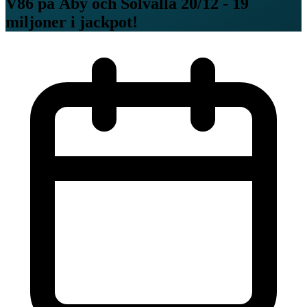
V86 på Åby och Solvalla 20/12 - 19
miljoner i jackpot!