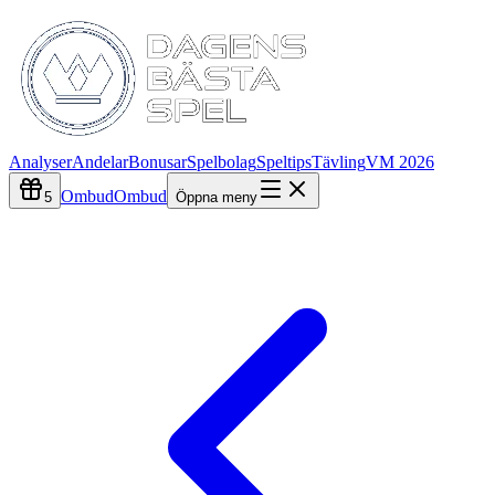
Analyser
Andelar
Bonusar
Spelbolag
Speltips
Tävling
VM 2026
Ombud
Ombud
5
Öppna meny