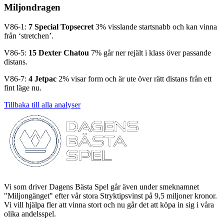
Miljondragen
V86-1:
7 Special Topsecret
3% visslande startsnabb och kan vinna
från ‘stretchen’.
V86-5:
15 Dexter Chatou
7% går ner rejält i klass över passande
distans.
V86-7:
4 Jetpac
2% visar form och är ute över rätt distans från ett
fint läge nu.
Tillbaka till alla analyser
Vi som driver Dagens Bästa Spel går även under smeknamnet
"Miljongänget" efter vår stora Stryktipsvinst på 9,5 miljoner kronor.
Vi vill hjälpa fler att vinna stort och nu går det att köpa in sig i våra
olika andelsspel.