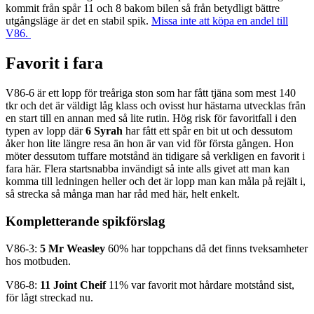
kommit från spår 11 och 8 bakom bilen så från betydligt bättre
utgångsläge är det en stabil spik.
Missa inte att köpa en andel till
V86.
Favorit i fara
V86-6 är ett lopp för treåriga ston som har fått tjäna som mest 140
tkr och det är väldigt låg klass och ovisst hur hästarna utvecklas från
en start till en annan med så lite rutin. Hög risk för favoritfall i den
typen av lopp där
6 Syrah
har fått ett spår en bit ut och dessutom
åker hon lite längre resa än hon är van vid för första gången. Hon
möter dessutom tuffare motstånd än tidigare så verkligen en favorit i
fara här. Flera startsnabba invändigt så inte alls givet att man kan
komma till ledningen heller och det är lopp man kan måla på rejält i,
så strecka så många man har råd med här, helt enkelt.
Kompletterande spikförslag
V86-3:
5 Mr Weasley
60
% har toppchans då det finns tveksamheter
hos motbuden.
V86-8:
11 Joint Cheif
11% var favorit mot hårdare motstånd sist,
för lågt streckad nu.