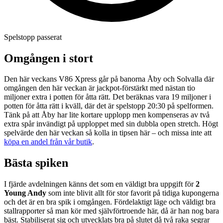
Spelstopp passerat
Omgången i stort
Den här veckans V86 Xpress går på banorna Åby och Solvalla där
omgången den här veckan är jackpot-förstärkt med nästan tio
miljoner extra i potten för åtta rätt. Det beräknas vara 19 miljoner i
potten för åtta rätt i kväll, där det är spelstopp 20:30 på spelformen.
Tänk på att Åby har lite kortare upplopp men kompenseras av två
extra spår invändigt på upploppet med sin dubbla open stretch. Högt
spelvärde den här veckan så kolla in tipsen här – och missa inte att
köpa en andel från vår butik
.
Bästa spiken
I fjärde avdelningen känns det som en väldigt bra uppgift för
2
Young Andy
som inte blivit allt för stor favorit på tidiga kupongerna
och det är en bra spik i omgången. Fördelaktigt läge och väldigt bra
stallrapporter så man kör med självförtroende här, då är han nog bara
bäst. Stabiliserat sig och utvecklats bra på slutet då två raka segrar