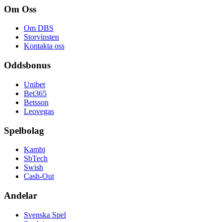
Om Oss
Om DBS
Storvinsten
Kontakta oss
Oddsbonus
Unibet
Bet365
Betsson
Leovegas
Spelbolag
Kambi
SbTech
Swish
Cash-Out
Andelar
Svenska Spel