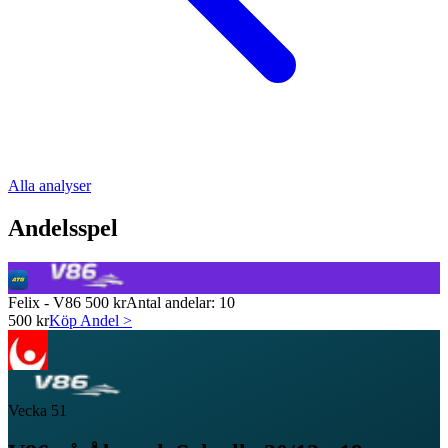
Alla analyser
Andelsspel
Felix - V86 500 kr
Antal andelar:
10
500
kr
Köp Andel >
Vecka
51