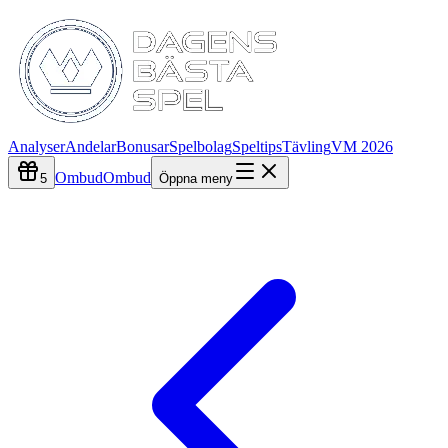
Analyser
Andelar
Bonusar
Spelbolag
Speltips
Tävling
VM 2026
Ombud
Ombud
5
Öppna meny