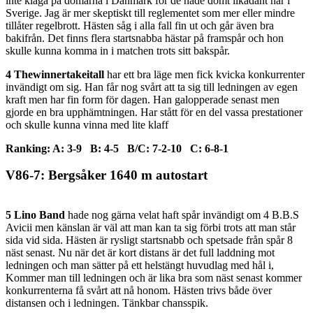
inte klaga på domarna i Danmark för de hade dömt likadant här i
Sverige. Jag är mer skeptiskt till reglementet som mer eller mindre
tillåter regelbrott. Hästen såg i alla fall fin ut och går även bra
bakifrån. Det finns flera startsnabba hästar på framspår och hon
skulle kunna komma in i matchen trots sitt bakspår.
4 Thewinnertakeitall
har ett bra läge men fick kvicka konkurrenter
invändigt om sig. Han får nog svårt att ta sig till ledningen av egen
kraft men har fin form för dagen. Han galopperade senast men
gjorde en bra upphämtningen. Har stått för en del vassa prestationer
och skulle kunna vinna med lite klaff
Ranking: A: 3-9 B: 4-5 B/C: 7-2-10 C: 6-8-1
V86-7: Bergsåker 1640 m autostart
5 Lino Band
hade nog gärna velat haft spår invändigt om 4 B.B.S
Avicii men känslan är väl att man kan ta sig förbi trots att man står
sida vid sida. Hästen är rysligt startsnabb och spetsade från spår 8
näst senast. Nu när det är kort distans är det full laddning mot
ledningen och man sätter på ett helstängt huvudlag med hål i,
Kommer man till ledningen och är lika bra som näst senast kommer
konkurrenterna få svårt att nå honom. Hästen trivs både över
distansen och i ledningen. Tänkbar chansspik.