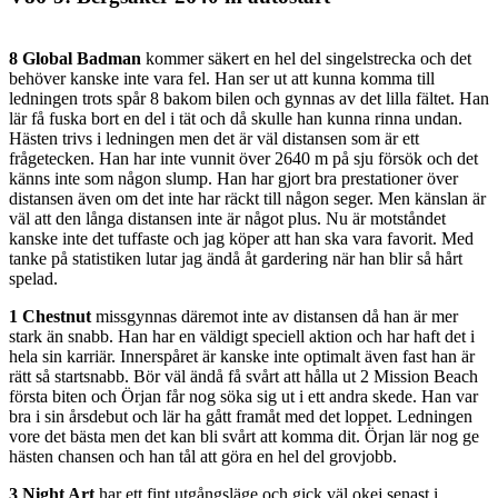
8 Global Badman
kommer säkert en hel del singelstrecka och det
behöver kanske inte vara fel. Han ser ut att kunna komma till
ledningen trots spår 8 bakom bilen och gynnas av det lilla fältet. Han
lär få fuska bort en del i tät och då skulle han kunna rinna undan.
Hästen trivs i ledningen men det är väl distansen som är ett
frågetecken. Han har inte vunnit över 2640 m på sju försök och det
känns inte som någon slump. Han har gjort bra prestationer över
distansen även om det inte har räckt till någon seger. Men känslan är
väl att den långa distansen inte är något plus. Nu är motståndet
kanske inte det tuffaste och jag köper att han ska vara favorit. Med
tanke på statistiken lutar jag ändå åt gardering när han blir så hårt
spelad.
1 Chestnut
missgynnas däremot inte av distansen då han är mer
stark än snabb. Han har en väldigt speciell aktion och har haft det i
hela sin karriär. Innerspåret är kanske inte optimalt även fast han är
rätt så startsnabb. Bör väl ändå få svårt att hålla ut 2 Mission Beach
första biten och Örjan får nog söka sig ut i ett andra skede. Han var
bra i sin årsdebut och lär ha gått framåt med det loppet. Ledningen
vore det bästa men det kan bli svårt att komma dit. Örjan lär nog ge
hästen chansen och han tål att göra en hel del grovjobb.
3 Night Art
har ett fint utgångsläge och gick väl okej senast i