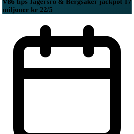
V86 tips Jägersro & Bergsåker jackpot 17
miljoner kr 22/5