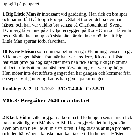
uppgift på papperet.
1 Big Little Man
är intressant vid gardering. Han fick ett bra spår
och har nu fått två lopp i kroppen. Stallet tror en del på den här
hästen och han var väldigt bra senast på Charlottenlund. Svend
Dyhrberg låter inne på att vilja ha ryggen på Röde Orm och få en fin
resa. Skulle luckan uppstå sista biten är det inte omöjligt att Big
Little Man spurtar förbi favoriten.
10 Kyrie Eleison
som numera befinner sig i Flemming Jensens regi.
Vi känner igen hästen från när han var hos Jerry Riordan. Hästen
har visat prov på hög kapacitet men han fick aldrig riktigt blomma
ut. Det är fortsatt en bra häst men förväntningarna var nog högre.
Han möter inte det tuffaste gänget den här gången och kommer från
en seger. Vid gardering känns han given på kupongen.
Ranking: A: 2 B: 1-10-9 B/C: 7-4-8-6 C: 3-5-11
V86-3: Bergsåker 2640 m autostart
2 Klack Vidar
ville nog gärna komma till ledningen senast men fick
trava utvändigt om Månbest A.M. Hästen gjorde det fullt godkänt
även om han blev lite stum sista biten. Lång distans är inga problem
och den här gången kanske man kan ta sig till ledningen. Hästen