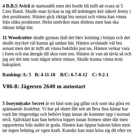
4 B.B.S Avicii
är startsnabb men det borde bli tufft att svara ut 5
Lino Band. Skulle man lyckas ta sig till ledningen kör säkert Jenny i
den positionen. Hästen gick riktigt bra senast och vinna kan vinna
från olika positioner. Helst undviker man dödens men han ska
räknas tidigt här.
11 Woodcutter
skulle gynnas ifall det blev körning i början och det
skulle mycket väl kunna gå undan här. Hästen avslutade väl bra
senast men det är tufft att vinna bakifrån just nu. Hästen verkar vara
i form och ma återgår till skor runt om. Hästen är van att tävla så och
jag ser det inte som något större minus. Skulle kunna vinna trots
bakspåret.
Ranking: A: 5 B: 4-11-10 B/C: 6-7-8-12 C: 9-2-1
V86-8: Jägersro 2640 m autostart
5 Isseymiyake Secret
är en häst som jag gillar och som ska göra en
spännande årsdebut. Vi har på slutet fått sett att flera fina hästar har
varit lite ringrostiga och behövt lopp innan de kommer upp i normal
nivå. Självklart kan han behöva loppet innan formen sitter där men
rapporterna från stallet är goda. Hästen kan öppna bakom bilen men
tar ingen ledning av egen kraft. Kanske kan man köra sig dit efter en