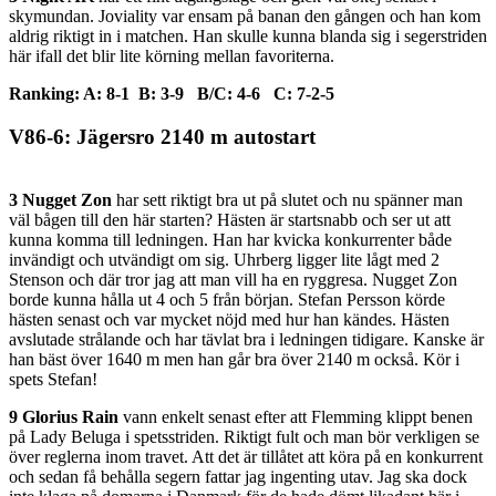
skymundan. Joviality var ensam på banan den gången och han kom
aldrig riktigt in i matchen. Han skulle kunna blanda sig i segerstriden
här ifall det blir lite körning mellan favoriterna.
Ranking: A: 8-1 B: 3-9 B/C: 4-6 C: 7-2-5
V86-6: Jägersro 2140 m autostart
3 Nugget Zon
har sett riktigt bra ut på slutet och nu spänner man
väl bågen till den här starten? Hästen är startsnabb och ser ut att
kunna komma till ledningen. Han har kvicka konkurrenter både
invändigt och utvändigt om sig. Uhrberg ligger lite lågt med 2
Stenson och där tror jag att man vill ha en ryggresa. Nugget Zon
borde kunna hålla ut 4 och 5 från början. Stefan Persson körde
hästen senast och var mycket nöjd med hur han kändes. Hästen
avslutade strålande och har tävlat bra i ledningen tidigare. Kanske är
han bäst över 1640 m men han går bra över 2140 m också. Kör i
spets Stefan!
9 Glorius Rain
vann enkelt senast efter att Flemming klippt benen
på Lady Beluga i spetsstriden. Riktigt fult och man bör verkligen se
över reglerna inom travet. Att det är tillåtet att köra på en konkurrent
och sedan få behålla segern fattar jag ingenting utav. Jag ska dock