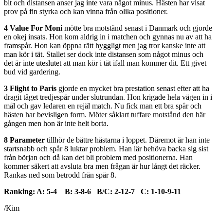
bit och distansen anser jag inte vara något minus. Hästen har visat
prov på fin styrka och kan vinna från olika positioner.
4 Value For Moni
mötte bra motstånd senast i Danmark och gjorde
en okej insats. Hon kom aldrig in i matchen och gynnas nu av att ha
framspår. Hon kan öppna rätt hyggligt men jag tror kanske inte att
man kör i tät. Stallet ser dock inte distansen som något minus och
det är inte uteslutet att man kör i tät ifall man kommer dit. Ett givet
bud vid gardering.
3 Flight to Paris
gjorde en mycket bra prestation senast efter att ha
dragit tåget tredjespår under slutrundan. Hon krigade hela vägen in i
mål och gav ledaren en rejäl match. Nu fick man ett bra spår och
hästen har bevisligen form. Möter såklart tuffare motstånd den här
gången men hon är inte helt borta.
8 Parameter
tillhör de bättre hästarna i loppet. Däremot är han inte
startsnabb och spår 8 luktar problem. Han lär behöva backa sig sist
från början och då kan det bli problem med positionerna. Han
kommer säkert att avsluta bra men frågan är hur långt det räcker.
Rankas ned som betrodd från spår 8.
Ranking: A: 5-4 B: 3-8-6 B/C: 2-12-7 C: 1-10-9-11
/Kim