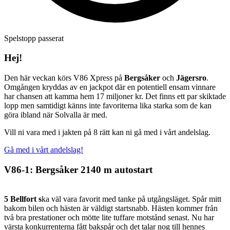
Spelstopp passerat
Hej!
Den här veckan körs V86 Xpress på
Bergsåker
och
Jägersro
.
Omgången kryddas av en jackpot där en potentiell ensam vinnare
har chansen att kamma hem 17 miljoner kr. Det finns ett par skiktade
lopp men samtidigt känns inte favoriterna lika starka som de kan
göra ibland när Solvalla är med.
Vill ni vara med i jakten på 8 rätt kan ni gå med i vårt andelslag.
Gå med i vårt andelslag!
V86-1: Bergsåker 2140 m autostart
5 Bellfort s
ka väl vara favorit med tanke på utgångsläget. Spår mitt
bakom bilen och hästen är väldigt startsnabb. Hästen kommer från
två bra prestationer och mötte lite tuffare motstånd senast. Nu har
värsta konkurrenterna fått bakspår och det talar nog till hennes