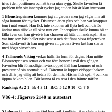
trivs i den positionen och att trava utan rygg. Skulle favoriten få
problem från sitt innerspår tycker jag att den här är klart intressant.
1 Blomsterprinsen
kommer jag att gardera men jag vågar inte att
såga honom för mycket. Distansen är ett plus och han var knappast
tom i mål senast. Han fick inte aktionen att flyta helt och därför
ändrar man tillbaka till skor runt om. Innerspåret skulle kunna bli en
fälla även om han givetvis har chansen att hitta ut i andraspår. Han
var inte som bäst heller näst senast och det finns vissa frågetecken.
Som storfavorit är han nog given att gardera även fast han startar
med högst vinstchans.
4 Tallmonds Viking
verkar hålla fin form för dagen. Han mötte
Blomsterprinsen senast och var före honom i mål den gången.
Favoriten blir förmodligen svårstoppad ifall han kommer ut och
presterar på sin normala nivå. Däremot är loppet vidöppet bakom
och då är jag villig att betala för den här. Hästen fick spår 4 och kan
öppna bakom bilen. Bör kunna få en resa i den främre träffen.
Ranking: A: 2-1 B: 4-3-11 B/C: 5-12-9-10 C: 7-6
V86-4: Jägersro 2140 m autostart
5 Inferno
känns som en tänkbars spik i nuläget. Han slutade tvåa