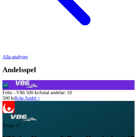
Alla analyser
Andelsspel
Felix - V86 500 kr
Antal andelar:
10
500
kr
Köp Andel >
Vecka
21