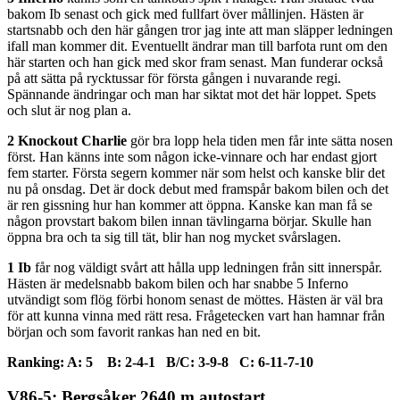
bakom Ib senast och gick med fullfart över mållinjen. Hästen är
startsnabb och den här gången tror jag inte att man släpper ledningen
ifall man kommer dit. Eventuellt ändrar man till barfota runt om den
här starten och han gick med skor fram senast. Man funderar också
på att sätta på rycktussar för första gången i nuvarande regi.
Spännande ändringar och man har siktat mot det här loppet. Spets
och slut är nog plan a.
2 Knockout Charlie
gör bra lopp hela tiden men får inte sätta nosen
först. Han känns inte som någon icke-vinnare och har endast gjort
fem starter. Första segern kommer när som helst och kanske blir det
nu på onsdag. Det är dock debut med framspår bakom bilen och det
är ren gissning hur han kommer att öppna. Kanske kan man få se
någon provstart bakom bilen innan tävlingarna börjar. Skulle han
öppna bra och ta sig till tät, blir han nog mycket svårslagen.
1 Ib
får nog väldigt svårt att hålla upp ledningen från sitt innerspår.
Hästen är medelsnabb bakom bilen och har snabbe 5 Inferno
utvändigt som flög förbi honom senast de möttes. Hästen är väl bra
för att kunna vinna med rätt resa. Frågetecken vart han hamnar från
början och som favorit rankas han ned en bit.
Ranking: A: 5 B: 2-4-1 B/C: 3-9-8 C: 6-11-7-10
V86-5: Bergsåker 2640 m autostart