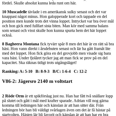
fördel. Skulle absolut kunna leda runt om här.
10 Muscadelle
tävlade i en amerikansk sulky senast och det var
knappast något minus. Hon galopperade kort och tappade en del
position men kunde trots det vinna loppet. Intrycket var bra över mål
och hon gick med fullfart sista biten. Man kör med samma balans
som senast och visst skulle hon kunna spurta hem det här loppet
också.
8 Bagheera Montana
fick tyvärr spår 8 men det här är en rätt så bra
häst. Hon vann direkt i årsdebuten senast och lär ha gått framåt lite
med det loppet. Hon fick göra en del grovjobb men visade sig bara
vara bäst. Under fjolåret tycker jag att man fick se prov på en del
kapacitet. Ska räknas tidigt trots utgångsläget!
Ranking: A: 5-10 B: 8-9-3 B/C: 1-6-4 C: 12-2
V86-2: Jägersro 2140 m voltstart
2 Röde Orm
är ett spikförslag just nu. Han har fått två snällare lopp
på slutet och gått i mål med krafter sparade. Adrian vill nog gärna
komma till ledningen här och känslan är att han sitter där. Från
ledningen bör han bli väldigt svårlagen även om det är få hästar på
startvolten. Hästen lär bli favorit och känslan är att han har en bra