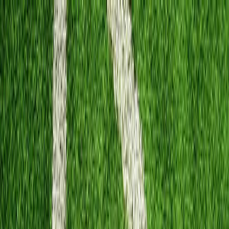
Analyser
Andelar
Bonusar
Spelbolag
Speltips
Tävling
VM 2026
Ombud
Ombud
5
Öppna meny