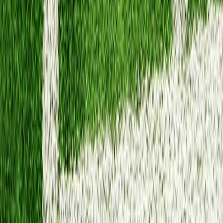
Det är inte många lag, om ens något, som har plusstatistik mot Real
Madrid i Spanien men Betis har en otroligt fin rad på borta mot Real
Madrid de senaste fem åren.
De senaste tre mötena lagen emellan har varit väldigt målsnåla och
slutat 0-0, 0-1 och 0-0. 0-1 var Real Madrid som vann på Benito
Villamarín för ganska exakt ett år sedan.
Värt att notera
Real Madrid har inte besegrat Betis hemma sedan mars 2017.
Real Madrid har inte gjort mål hemma mot Betis sedan mars
2017.
Hösten 2017 vann Betis med 1-0 på Bernabeu, året därpå med 2-0
och sedan följer tre raka matcher som slutat 0-0.
Räknar vi de totalt tio senaste matcherna lagen emellan har Betis
vunnit tre, Real Madrid fyra medan övriga tre har slutat oavgjort.
En klar boost för bortalagets självförtroende att veta att de har 2 3 0
i kolumnen de senaste fem åren borta mot Real Madrid.
Speltips till Real Madrid vs Betis