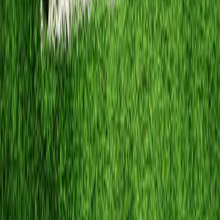
Som vi nämnde ovan är det svårt att avgöra om Betis fina start är
frukten av att de är bättre än på länge eller om det har haft ett lätt
spelschema. Man bör dock påpeka att såväl Osasuna som Mallorca
bara förlorat en match, mot just Betis, och båda ligger med strax
bakom toppen.
Vi instämmer i att Real Madrid, trots de senaste årens matcher, är
stora favoriter. Att Betis gör mål i första halvlek till 2.50 känns dock
spelvärt.
Real Madrid – Betis
Fotboll
Datum
3 sep.
16:15
Spelbolag
Odds
2.50
Speltips
Betis mål 1:a HT
Spela nu
Tillbaka till alla speltips