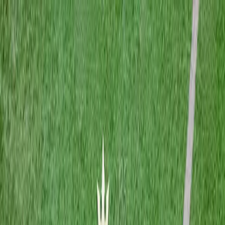
Analyser
Andelar
Bonusar
Spelbolag
Speltips
Tävling
VM 2026
Ombud
Ombud
5
Öppna meny