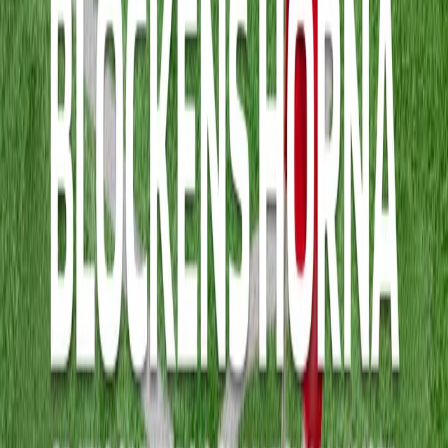
4 december 2023