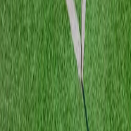
Celta Vigo – Cadiz
Fotboll
Datum
4 dec.
21:00
Spelbolag
Odds
1.76
Speltips
Jonathan Bamba över 0.5 skott på mål
Spela nu
Tillbaka till alla speltips
Vi som driver Dagens Bästa Spel går även under smeknamnet
"Miljongänget" efter vår stora Stryktipsvinst på 9,5 miljoner kronor.