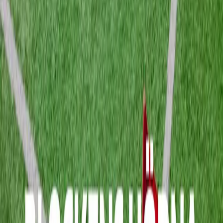
Celta Vigo - Cadiz