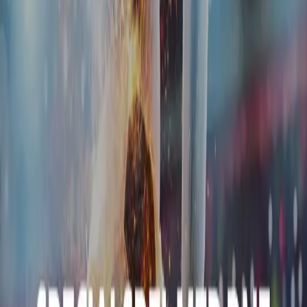
Luxemburg - Portugal