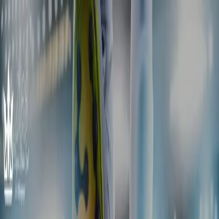
Analyser
Andelar
Bonusar
Spelbolag
Speltips
Tävling
VM 2026
Ombud
Ombud
5
Öppna meny