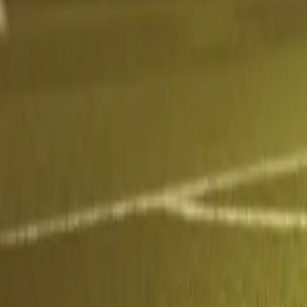
16 mars 2024