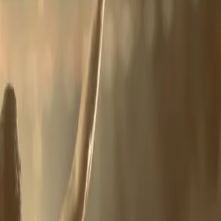
- Newcastle United)