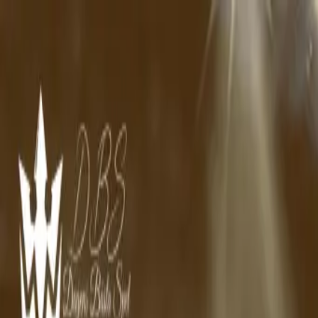
Analyser
Andelar
Bonusar
Spelbolag
Speltips
Tävling
VM 2026
Ombud
Ombud
5
Öppna meny