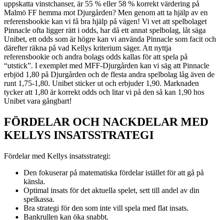
uppskatta vinstchanser, är 55 % eller 58 % korrekt värdering på
Malmö FF hemma mot Djurgården? Men genom att ta hjälp av en
referensbookie kan vi få bra hjälp på vägen! Vi vet att spelbolaget
Pinnacle ofta ligger rätt i odds, har då ett annat spelbolag, låt säga
Unibet, ett odds som är högre kan vi använda Pinnacle som facit och
därefter räkna på vad Kellys kriterium säger. Att nyttja
referensbookie och andra bolags odds kallas för att spela på
“utstick”. I exemplet med MFF-Djurgården kan vi säg att Pinnacle
erbjöd 1,80 på Djurgården och de flesta andra spelbolag låg även de
runt 1,75-1,80. Unibet sticker ut och erbjuder 1,90. Marknaden
tycker att 1,80 är korrekt odds och litar vi på den så kan 1,90 hos
Unibet vara gångbart!
FÖRDELAR OCH NACKDELAR MED
KELLYS INSATSSTRATEGI
Fördelar med Kellys insatsstrategi:
Den fokuserar på matematiska fördelar istället för att gå på
känsla.
Optimal insats för det aktuella spelet, sett till andel av din
spelkassa.
Bra strategi för den som inte vill spela med flat insats.
Bankrullen kan öka snabbt.