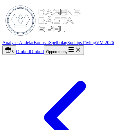
Analyser
Andelar
Bonusar
Spelbolag
Speltips
Tävling
VM 2026
Ombud
Ombud
5
Öppna meny