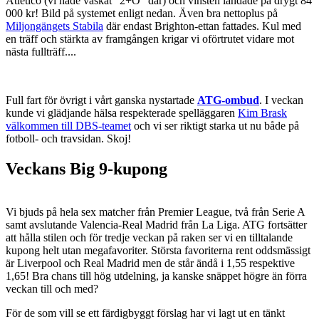
Atletico (vi hade vaskat "2+Ö" där) och vinsten landade på drygt 84
000 kr! Bild på systemet enligt nedan. Även bra nettoplus på
Miljongängets Stabila
där endast Brighton-ettan fattades. Kul med
en träff och stärkta av framgången krigar vi oförtrutet vidare mot
nästa fullträff....
Full fart för övrigt i vårt ganska nystartade
ATG-ombud
. I veckan
kunde vi glädjande hälsa respekterade spelläggaren
Kim Brask
välkommen till DBS-teamet
och vi ser riktigt starka ut nu både på
fotboll- och travsidan. Skoj!
Veckans Big 9-kupong
Vi bjuds på hela sex matcher från Premier League, två från Serie A
samt avslutande Valencia-Real Madrid från La Liga. ATG fortsätter
att hålla stilen och för tredje veckan på raken ser vi en tilltalande
kupong helt utan megafavoriter. Största favoriterna rent oddsmässigt
är Liverpool och Real Madrid men de står ändå i 1,55 respektive
1,65! Bra chans till hög utdelning, ja kanske snäppet högre än förra
veckan till och med?
För de som vill se ett färdigbyggt förslag har vi lagt ut en tänkt