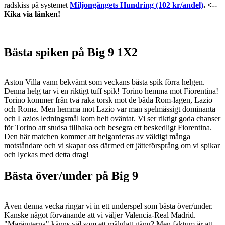
radskiss på systemet
Miljongängets Hundring (102 kr/andel)
. <--
Kika via länken!
Bästa spiken på Big 9 1X2
Aston Villa vann bekvämt som veckans bästa spik förra helgen.
Denna helg tar vi en riktigt tuff spik! Torino hemma mot Fiorentina!
Torino kommer från två raka torsk mot de båda Rom-lagen, Lazio
och Roma. Men hemma mot Lazio var man spelmässigt dominanta
och Lazios ledningsmål kom helt oväntat. Vi ser riktigt goda chanser
för Torino att studsa tillbaka och besegra ett beskedligt Fiorentina.
Den här matchen kommer att helgarderas av väldigt många
motståndare och vi skapar oss därmed ett jätteförsprång om vi spikar
och lyckas med detta drag!
Bästa över/under på Big 9
Även denna vecka ringar vi in ett underspel som bästa över/under.
Kanske något förvånande att vi väljer Valencia-Real Madrid.
"Marängerna" känns väl som ett målglatt gäng? Men faktum är att