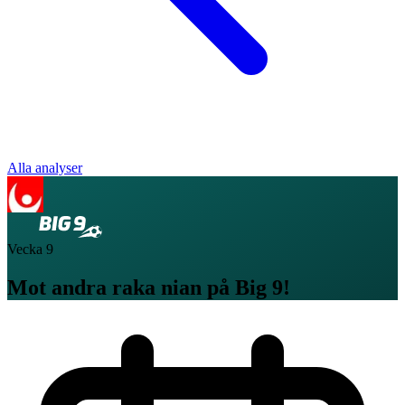
Alla analyser
Vecka
9
Mot andra raka nian på Big 9!