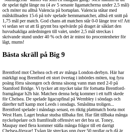
de spelat tight länge nu (4 av 5 senaste ligamatcherna under 2,5 mål)
och möter nu alltså Valencia på bortaplan. Valencia ståtar med
målskillnaden 15-6 på tolv spelade hemmamatcher, alltså ett snitt på
1,75 mål per match. God chans att matchen står 0-0 länge tror vi! Att
vi sedan ser ut att få grymt bra spelvärde på draget är såklart den
huvudsakliga anledningen till valet, under 2,5 mål streckas i
skrivande stund under 40 % och det är minst tio procentenheter för
lågt, mums!
Bästa skräll på Big 9
Brentford mot Chelsea och ett av många London-derbyn. Här har
märkligt nog Brentford ett stort övertag i inbördes möten, tog fyra
poäng förra säsongen och denna säsong vann man med 2-0 på
Stamford Bridge. Vi tycker att mycket talar för fortsatta Brentford-
framgångar h2h här. Matchen denna helg kommer i ett tufft skede
för Chelsea. De spelade ligacupfinal på Wembley i söndags och
därefter tuff kamp mot Leeds i onsdags. Småslitna troligen...
Brentford spelade i måndags senast, en riktig plattmatch borta mot
West Ham. Laget brukar studsa tillbaka fint. Har fått tillbaka många
nyckelspelare och framförallt offensivt ser det bra ut. Toney,
Maupay med flera kommer ställa många frågor till ett darrigt
Chelsea-försvar! Tvåan lär streckas upp över 50 prollar och då är